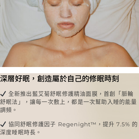
深層好眠，
創造屬於自己的修眠時刻
全
新推出藍艾菊舒眠修護精油面膜，首創「脈輪
舒眠法」，讓每一次敷
上
，都是一次幫助入睡的能量
調頻。
協同舒眠修護因子
R
egenight™，提升 7.5% 的
深
度睡眠時長
。