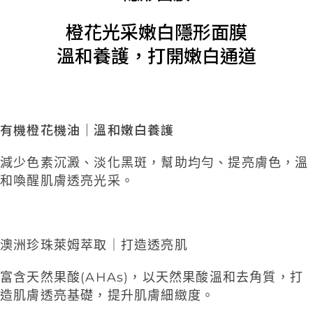
橙花光采嫩白隱形面膜​​
溫和養護，打開嫩白通道
有機橙花機油｜溫和嫩白養護
減少色素
沉澱、淡化黑斑，幫助均勻、提亮膚色，
溫
和喚醒肌膚透亮光采
。
澳洲珍珠萊姆萃取
｜
打造透亮肌
富含天然果酸(AHAs)，
以天然果酸溫和去角質，打
造肌膚透亮基礎
，提升肌膚細緻度。