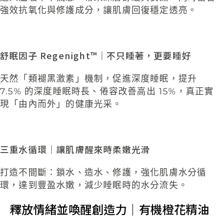
強效抗氧化與修護成分，讓肌膚回復穩定透
亮
。
舒眠因子 Regenight
™
｜不只睡著，更要睡好
天然「類褪黑激素」機制，促進深度睡眠，提升
7.5% 的深度睡眠時長、倦容改善高出 15%，真正實
現「由內而外」的健康光采。
三重水循環｜讓肌膚醒來時柔嫩光滑
打造不間斷：鎖水、造水、修護，強化肌膚水分
循
環，達到豐盈水嫩，減少睡眠時的水分流失
。
釋放情緒並喚醒創造力｜有機橙花精油