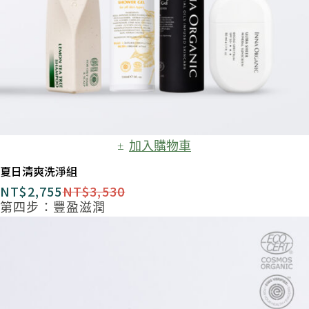
加入購物車
夏日清爽洗淨組​
NT$
2,755
NT$
3,530
第四步：豐盈滋潤