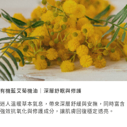
有機藍艾菊機油｜深層舒眠與修護
迷人溫暖草本氣息，
帶來深層舒緩與安撫，同
時富含
強效抗氧化與修護成分，讓肌膚回復穩定透
亮
。