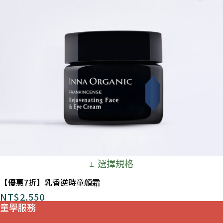
選擇規格
【優惠7折】乳香逆時童顏霜
NT$
2,550
童學服務