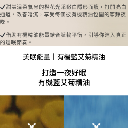
甜美溫柔氣息的
橙花光采嫩白隱形面膜
，打開亮白
通道，
改善暗沉
，享受每個被有機精油包圍的寧靜夜
晚。
借助有機精油能量結合脈輪平衡，引導你進入真正
的睡眠節奏。
美眠能量｜有機藍艾菊精油
打造一夜好眠
有機藍艾菊精油