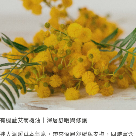
有機藍艾菊機油｜深層舒眠與修護
迷人溫暖草本氣息，
帶來深層舒緩與安撫，同
時富含