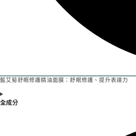
藍艾菊舒眠修護精油面膜：舒眠修護、提升表達力​
全成分