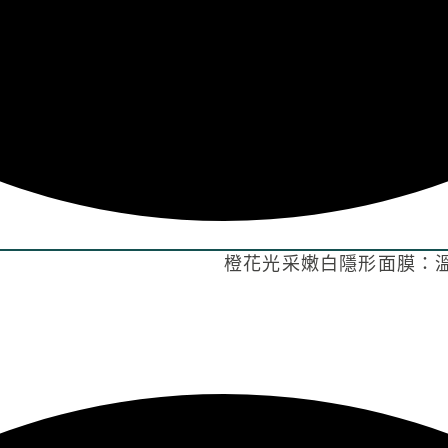
橙花光采嫩白隱形面膜：