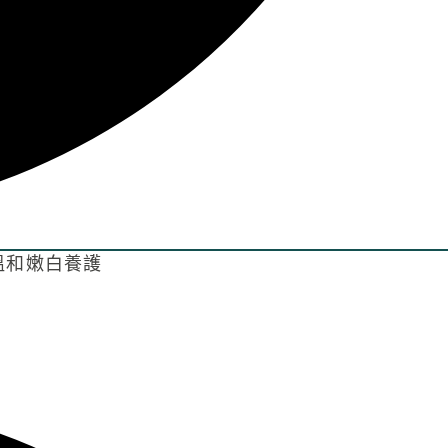
溫和嫩白養護