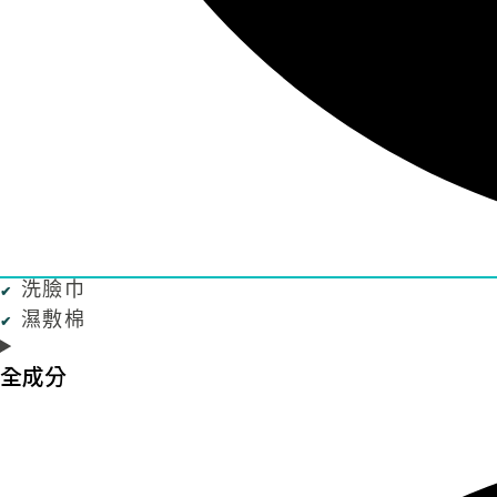
洗臉巾
濕敷棉
全成分