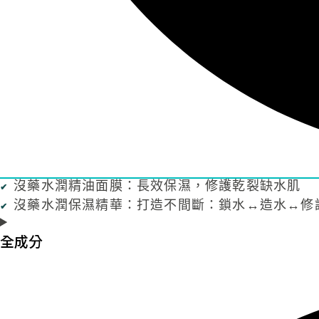
沒藥水潤精油面膜：長效保濕，修護乾裂缺水肌
沒藥水潤保濕精華：打造不間斷：鎖水↔造水↔修
全成分