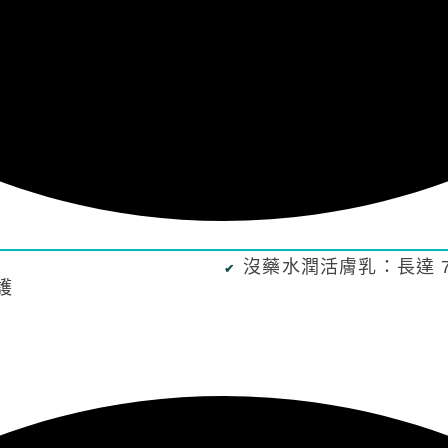
沒藥水潤活膚乳：長達 
護