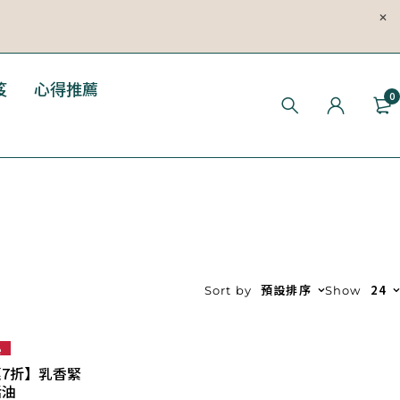
笈
心得推薦
0
預設排序
24
Sort by
Show
e
7折】乳香緊
活油