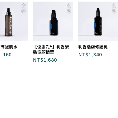
前導醒肌水
【優惠7折】乳香緊
乳香活膚修護乳
緻童顏精華
1,160
NT$
1,340
NT$
1,680