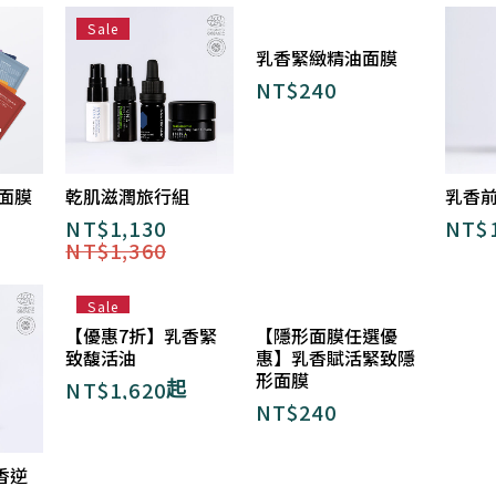
Sale
乳香緊緻精油面膜
NT$
240
新面膜
乾肌滋潤旅行組
乳香
NT$
1,130
NT$
NT$
1,360
Sale
【優惠7折】乳香緊
【隱形面膜任選優
致馥活油
惠】乳香賦活緊致隱
形面膜
NT$
1,620
起
NT$
240
香逆