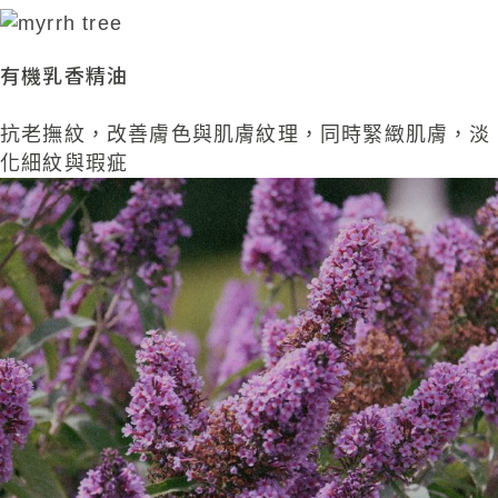
有機乳香精油
抗老撫紋，改善膚色與肌膚紋理，同時緊緻肌膚，淡
化細紋與瑕疵