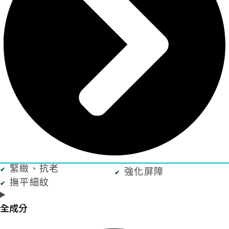
緊緻、抗老
強化屏障
撫平細紋
全成分