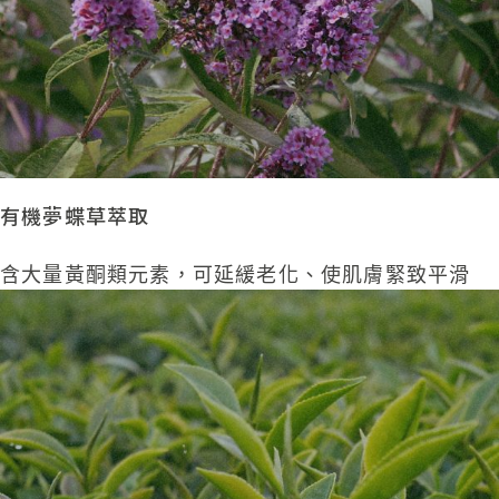
有機夢蝶草萃取
含大量黃酮類元素，可延緩老化、使肌膚緊致平滑