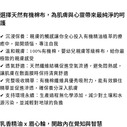
選擇天然有機棉布，為肌膚與心靈帶來最純淨的呵
護
✔ 沉浸保養：親膚的觸感讓你全心投入有機精油植萃的療
癒中，拋開煩惱、專注自我
✔ 溫和親膚：100%有機棉，嬰幼兒親膚等級棉布，給你最
極致的親膚感受
✔ 透氣舒適：天然纖維結構促進空氣流通，避免悶熱感，
讓肌膚在敷面膜時保持清爽舒適
✔ 完整吸收精華：有機棉纖維具優秀吸附力，能有效鎖住
精華並促進滲透，確保養分深入肌膚
✔ 支持環境永續：生產過程無化學添加，減少對土壤和水
源污染，並減輕對地球的負擔
乳香精油 x 眉心輪，開啟內在覺知與智慧