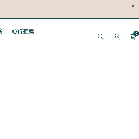
笈
心得推薦
0