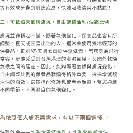
油，具有與皮膚天然脂質相似的結構，可將緊致馥活
等有效成分帶到肌膚底層，快速吸收清爽不黏膩！
三、可依照天氣與膚況，自由調整油乳/油霜比例
膚況並非穩定不變，隨著氣候變化，保養品也會有所
調整。夏天或容易出油的人，通常會使用質地輕薄的
保養品，乾肌/冬天則著重於保濕滋潤。若您身為飛行
常客，更能感受到台灣港澳的潮濕氣候，與國外乾燥
氣候之間的落差。因此，能夠隨著氣候與膚況變化，
自由調整比例的保養品就顯得格外重要！透過增減馥
活油的滴數，選擇搭配修護乳或者童顏霜，幫您適應
不同季節、不同濕度的氣候變化。
為依照個人膚況與需求，有以下兩個選擇 ：
油乳混合
——
乳香活膚修護乳
+
乳香緊致馥活油