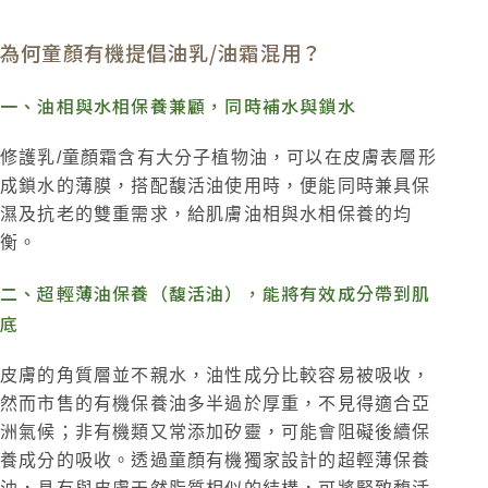
為何童顏有機提倡油乳/油霜混用？
一、油相與水相保養兼顧，同時補水與鎖水
修護乳/童顏霜含有大分子植物油，可以在皮膚表層形
成鎖水的薄膜，搭配馥活油使用時，便能同時兼具保
濕及抗老的雙重需求，給肌膚油相與水相保養的均
衡。
二、超輕薄油保養（馥活油），能將有效成分帶到肌
底
皮膚的角質層並不親水，油性成分比較容易被吸收，
然而市售的有機保養油多半過於厚重，不見得適合亞
洲氣候；非有機類又常添加矽靈，可能會阻礙後續保
養成分的吸收。透過童顏有機獨家設計的超輕薄保養