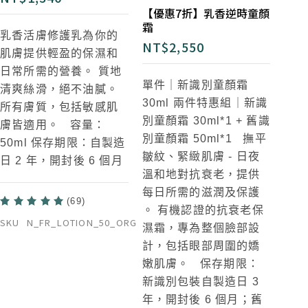
【優惠7折】乳香逆時童顏
霜
乳香活膚修護乳為你的
NT$
2,550
肌膚提供輕盈的保濕和
日常所需的營養。 質地
單件｜新識別童顏霜
清爽絲滑，絕不油膩。
30ml
兩件特惠組｜新識
所有膚質，包括敏感肌
別童顏霜 30ml*1 + 舊識
膚皆適用。 容量：
別童顏霜 50ml*1
撫平
50ml 保存期限：自製造
皺紋、緊緻肌膚 - 日夜
日 2 年，開封後 6 個月
溫和地對抗衰老，提供
每日所需的滋潤及保護
(69)
。 有機認證的抗衰老保
SKU
N_FR_LOTION_50_ORG
濕霜，專為整個臉部設
計，包括眼部周圍的嬌
嫩肌膚。 保存期限：
新識別包裝自製造日 3
年，開封後 6 個月；舊