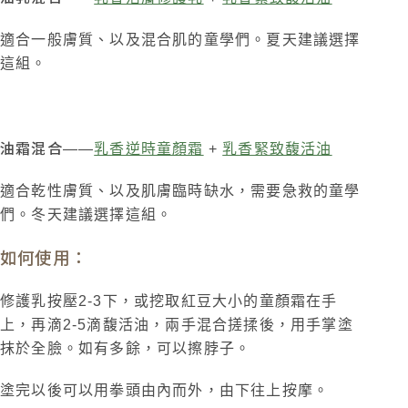
適合一般膚質、以及混合肌的童學們。夏天建議選擇
這組。
油霜混合
——
乳香逆時童顏霜
+
乳香緊致馥活油
適合乾性膚質、以及肌膚臨時缺水，需要急救的童學
們。冬天建議選擇這組。
如何使用：
修護乳按壓
2-3下，或
挖取紅豆大小的童顏霜在手
上，再滴
2-5
滴馥活油，兩手混合搓揉後，用手掌塗
抹於全臉。如有多餘，可以擦脖子。
塗完以後可以用拳頭由內而外，由下往上按摩。