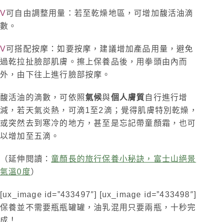
V
可自由調整用量：若至乾燥地區，可增加馥活油滴
數。
V
可搭配
按摩：如要按摩，建議增加產品用量，避免
過乾拉扯臉部肌膚。擦上保養品後，用拳頭由內而
外，由下往上進行臉部按摩。
馥活油的滴數，可依照
氣候
與
個人膚質
自行進行增
減，若天氣炎熱，可滴
1
至
2
滴；覺得肌膚特別乾燥，
或突然去到寒冷的地方，甚至是忘記帶童顏霜，也可
以增加至五滴。
（延伸閱讀：
童顏長的旅行保養小秘訣，富士山絕景
氣溫0度
）
[ux_image id=”433497″] [ux_image id=”433498″]
保養並不需要瓶瓶罐罐，油乳混用只要兩瓶，十秒完
成！