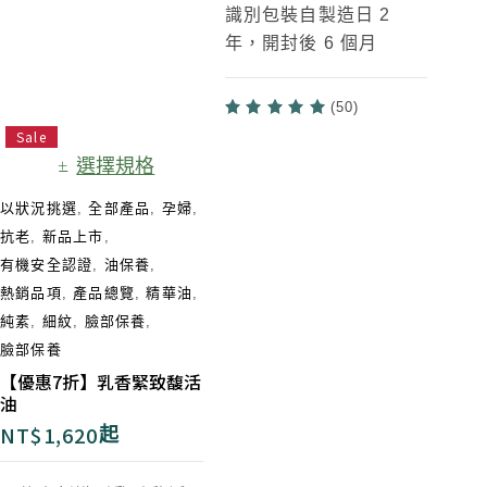
識別包裝自製造日 2
年，開封後 6 個月
(50)
Sale
選擇規格
以狀況挑選
,
全部產品
,
孕婦
,
抗老
,
新品上市
,
有機安全認證
,
油保養
,
熱銷品項
,
產品總覽
,
精華油
,
純素
,
細紋
,
臉部保養
,
臉部保養
【優惠7折】乳香緊致馥活
油
NT$
1,620
起