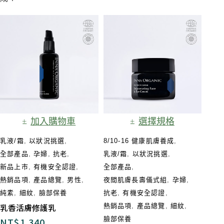
加入購物車
選擇規格
乳液/霜
,
以狀況挑選
,
8/10-16 健康肌膚養成
,
全部產品
,
孕婦
,
抗老
,
乳液/霜
,
以狀況挑選
,
新品上市
,
有機安全認證
,
全部產品
,
熱銷品項
,
產品總覽
,
男性
,
夜間肌膚長壽儀式組​
,
孕婦
,
純素
,
細紋
,
臉部保養
抗老
,
有機安全認證
,
乳香活膚修護乳
熱銷品項
,
產品總覽
,
細紋
,
臉部保養
NT$
1,340