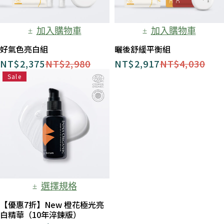
加入購物車
加入購物車
好氣色亮白組​
曬後舒緩平衡組​
NT$
2,375
NT$
2,980
NT$
2,917
NT$
4,030
Sale
選擇規格
【優惠7折】New 橙花極光亮
白精華（10年淬鍊版）​