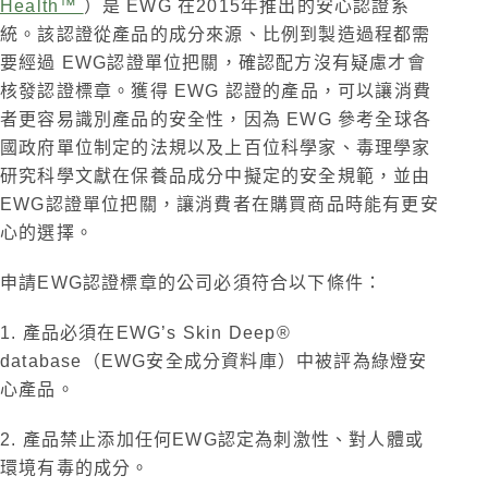
Health™
）是 EWG 在2015年推出的安心認證系
統。該認證從產品的成分來源、比例到製造過程都需
要經過 EWG認證單位把關，確認配方沒有疑慮才會
核發認證標章。獲得 EWG 認證的產品，可以讓消費
者更容易識別產品的安全性，因為 EWG 參考全球各
國政府單位制定的法規以及上百位科學家、毒理學家
研究科學文獻在保養品成分中擬定的安全規範，並由
EWG認證單位把關，讓消費者在購買商品時能有更安
心的選擇。
申請EWG認證標章的公司必須符合以下條件：
1. 產品必須在EWG’s Skin Deep®
database（EWG安全成分資料庫）中被評為綠燈安
心產品。
2. 產品禁止添加任何EWG認定為刺激性、對人體或
環境有毒的成分。