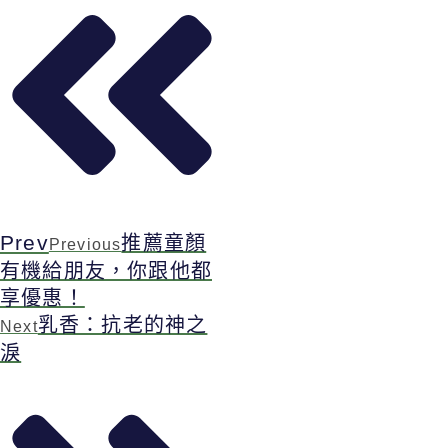
Prev
推薦童顏
Previous
有機給朋友，你跟他都
享優惠！
乳香：抗老的神之
Next
淚