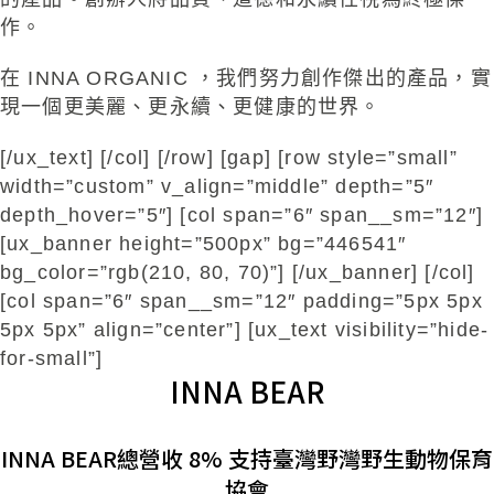
作。
在 INNA ORGANIC ，我們努力創作傑出的產品，實
現一個更美麗、更永續、更健康的世界。
[/ux_text] [/col] [/row] [gap] [row style=”small”
width=”custom” v_align=”middle” depth=”5″
depth_hover=”5″] [col span=”6″ span__sm=”12″]
[ux_banner height=”500px” bg=”446541″
bg_color=”rgb(210, 80, 70)”] [/ux_banner] [/col]
[col span=”6″ span__sm=”12″ padding=”5px 5px
5px 5px” align=”center”] [ux_text visibility=”hide-
for-small”]
INNA BEAR
INNA BEAR總營收 8% 支持臺灣野灣野生動物保育
協會