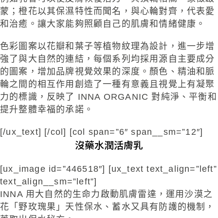
蒙；橙花以其保濕特性而聞名，與心輪對齊，代表愛
和治癒。讓大家能夠照顧自己的肌膚和情緒健康。
色彩圖案以花瓣和葉子等植物紋理為設計，進一步增
強了與大自然的連結，每個系列均採用源自主要成分
的圖案，增加品牌視覺效果的深度。顏色、精油和脈
輪之間的相互作用創造了一種有意義且視覺上有凝聚
力的標識，反映了 INNA ORGANIC 對純淨、平衡和
提升整體幸福的承諾。
[/ux_text] [/col] [col span=”6″ span__sm=”12″]
沒藥水潤活膚乳
[ux_image id=”446518″] [ux_text text_align=”left”
text_align__sm=”left”]
INNA 用大自然的生命力啟動肌膚雷達，運用沙漠之
花「野玫瑰果」天性保水、蓄水又具有防護的機制，