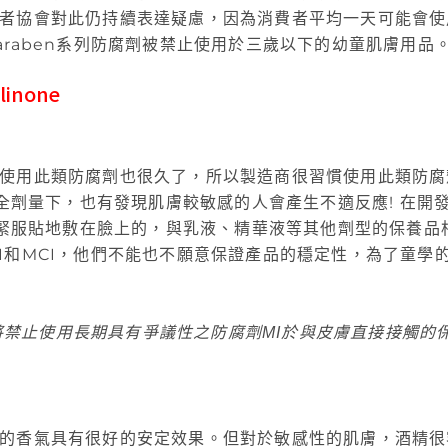
者協會對此仍持續表達疑慮，因為消費者平均一天可能會使
raben系列防腐劑被禁止使用於三歲以下的幼童肌膚用品
olinone
使用此類防腐劑也很久了，所以製造商很習慣使用此類防腐
安全劑量下，也有發現肌膚較敏感的人會產生不適反應! 在
是緊緊服貼地敷在臉上的，與乳液、精華液等其他劑型的保養
I和MCI，他們不能也不願意保證產品的穩定性，為了童學
過將禁止使用長期具有爭議性之防腐劑MI於與皮膚直接接觸的
的香氣具有很好的安定效果。但對於敏感性的肌膚，酒精很