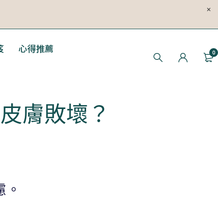
笈
心得推薦
0
速皮膚敗壞？
慮。