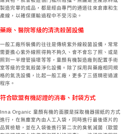
運貨物，就會被這個門檻所阻擋。無論是生產原料或
製造完畢的成品，都是經由專門的通道往來倉庫和生
產線，以確保運輸過程中不受污染。
藥廠、醫院等級的清洗殺菌設備
一般工廠所裝備的往往是傳統紫外線殺菌設備，常常
需要擔心紫外線照得夠不夠久、會不會忘了照、或是
照到一半燈管損壞等等，童顏有機製造廠則配置手術
室等級的空氣殺菌淨化設備。除了採用與藥廠相同規
格的氣洗設備，比起一般工廠，更多了三道精密過濾
程序。
符合歐盟有機認證的消毒、封袋方式
Inna Organic 童顏有機的面膜是採取機器摺紙的方式
進行，在無塵室內由人工入袋，同時進行最後逐片的
品質檢驗，並在入袋後進行第二次的臭氧滅菌（歐盟