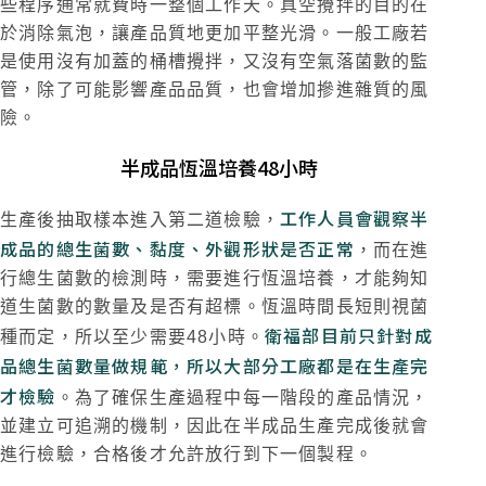
些程序通常就費時一整個工作天。真空攪拌的目的在
於消除氣泡，讓產品質地更加平整光滑。一般工廠若
是使用沒有加蓋的桶槽攪拌，又沒有空氣落菌數的監
管，除了可能影響產品品質，也會增加摻進雜質的風
險。
半成品恆溫培養48小時
工作人員會觀察半
生產後抽取樣本進入第二道檢驗，
成品的總生菌數、黏度、外觀形狀是否正常
，而在進
行總生菌數的檢測時，需要進行恆溫培養，才能夠知
道生菌數的數量及是否有超標。恆溫時間長短則視菌
衛福部目前只針對成
種而定，所以至少需要48小時。
品總生菌數量做規範，所以大部分工廠都是在生產完
才檢驗
。為了確保生產過程中每一階段的產品情況，
並建立可追溯的機制，因此在半成品生產完成後就會
進行檢驗，合格後才允許放行到下一個製程。