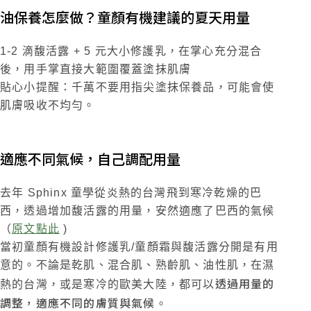
油保養怎麼做？童顏有機建議的夏天用量
1-2 滴馥活露 + 5 元大小修護乳，在掌心充分混合
後，用手掌直接大範圍覆蓋塗抹肌膚
貼心小提醒：千萬不要用指尖塗抹保養品，可能會使
肌膚吸收不均勻。
適應不同氣候，自己調配用量
去年 Sphinx 童學從炎熱的台灣飛到寒冷乾燥的巴
西，透過增加馥活露的用量，安然適應了巴西的氣候
（
原文點此
)
當初童顏有機設計修護乳/童顏霜與馥活露分開是有用
意的。不論是乾肌、混合肌、熟齡肌、油性肌，在濕
透過用量的
熱的台灣，或是寒冷的歐美大陸，都可以
調整，適應不同的膚質與氣候
。