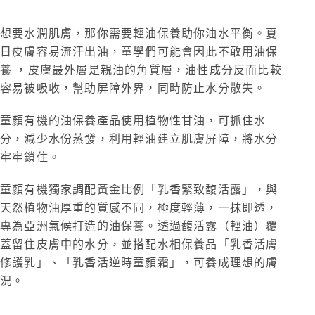
想要水潤肌膚，那你需要輕油保養助你油水平衡。夏
日皮膚容易流汗出油，童學們可能會因此不敢用油保
養 ，皮膚最外層是親油的角質層，油性成分反而比較
容易被吸收，幫助屏障外界，同時防止水分散失。
童顏有機的油保養產品使用植物性甘油，可抓住水
分，減少水份蒸發，利用輕油建立肌膚屏障，將水分
牢牢鎖住。
童顏有機獨家調配黃金比例「乳香緊致馥活露」，與
天然植物油厚重的質感不同，極度輕薄，一抹即透，
專為亞洲氣候打造的油保養。透過馥活露（輕油）覆
蓋留住皮膚中的水分，並搭配水相保養品「乳香活膚
修護乳」、「乳香活逆時童顏霜」，可養成理想的膚
況。