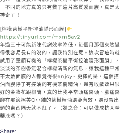
一不同的地方真的只有敷了這片高質感面膜，真是太
神奇了！
[檸檬茶樹平衡控油隱形面膜]
https://tinyurl.com/mxm8av2
年過三十可能新陳代謝效率降低，每個月那個來臉變
得很容易長有的沒的，讓我特別在意。這次冒痘時就
試用了童顏有機的「檸檬茶樹平衡控油隱形面膜」，
淡淡的茶樹香氣混合檸檬清新的氣息，讓我這種平常
不太敷面膜的人都覺得很enjoy~ 更棒的是，這個控
油面膜除了有控油的有機茶樹精油，還有收斂效果很
好的金盞花跟柳蘭，真的比我平常頭痛醫頭、腳痛醫
腳在那邊擦美O小舖的茶樹精油還要有效，還沒冒出
頭的東西隔天就不紅了。（謎之音：可以做成抗Ｘ精
華液嗎？）
Share: