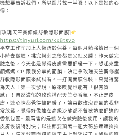
機想要告訴我們，所以圖片截一半囉！以下是她的心
得：
[玫瑰天竺葵修護舒敏隱形面膜]
https://tinyurl.com/kx8tsvb
平常工作忙加上人懶疏於保養，每個月勉強擠出一個
小時去做臉，挑完粉刺之後都是又紅又腫！昨天做完
臉之後，今天也是覺得皮膚需要舒緩一下，想起來童
顏媽媽 CP 跟我分享的面膜，決定拿玫瑰天竺葵修護
舒敏隱形面膜來試試看。一打開面膜包裝，只覺得驚
為天人！第一次發現，原來嗅覺也能有「很有質
感」！自然濃郁的玫瑰搭配天竺葵香氣，不止是皮
膚，連心情都覺得被舒緩了，讓喜歡玫瑰香氣的我非
常放鬆，覺得好像連在高級沙龍都不曾被這麼舒適的
香氛包圍~ 最厲害的是這次在做完臉後使用，讓我的
皮膚恢復特別快；以往都要頂著一週大花臉遮遮掩掩
見人，這次敷完面膜的隔天馬上就淡掉了。我做的唯