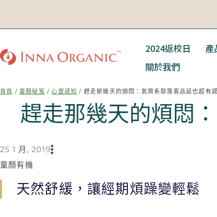
2024返校日
產
關於我們
首頁
/
童顏秘笈
/
心靈感知
/ 趕走那幾天的煩悶：氣質系部落客品延也超有
趕走那幾天的煩悶：
25 1 月, 2019
童顏有機
天然舒緩，讓經期煩躁變輕鬆