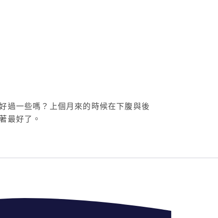
好過一些嗎？上個月來的時候在下腹與後
著最好了。