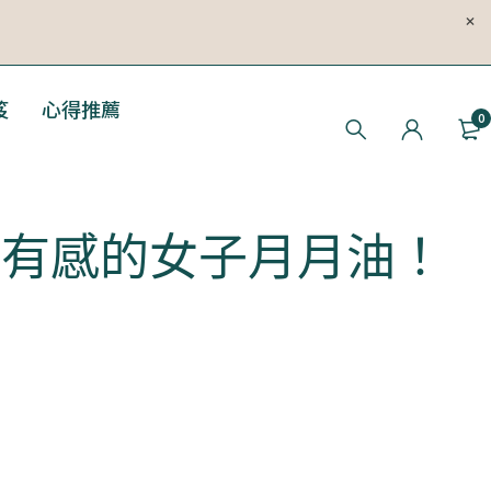
笈
心得推薦
0
超有感的女子月月油！