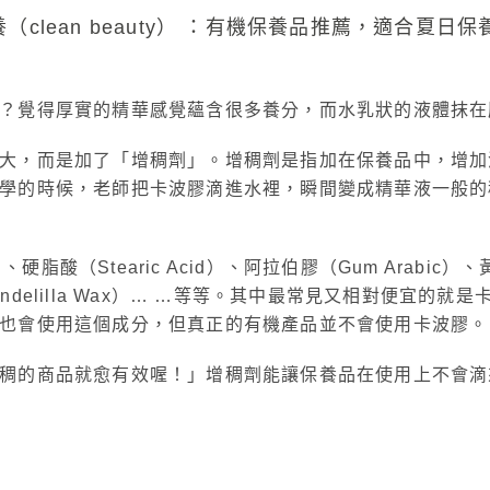
感？覺得厚實的精華感覺蘊含很多養分，而水乳狀的液體抹
大，而是加了「增稠劑」。增稠劑是指加在保養品中，增加
學的時候，老師把卡波膠滴進水裡，瞬間變成精華液一般的
酸（Stearic Acid）、阿拉伯膠（Gum Arabic）、黃
Candelilla Wax）… …等等。其中最常見又相對便宜的就是卡
牌也會使用這個成分，但真正的有機產品並不會使用卡波膠
稠的商品就愈有效喔！」增稠劑能讓保養品在使用上不會滴