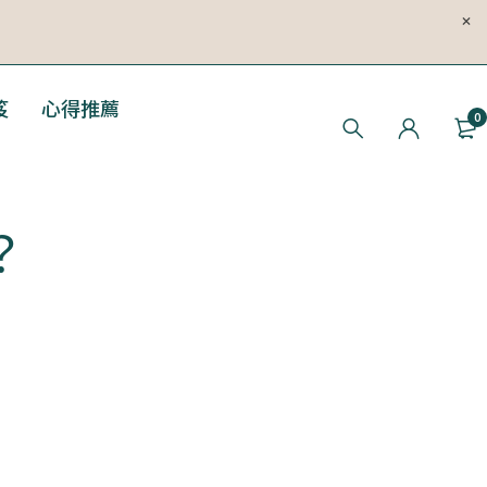
笈
心得推薦
0
？