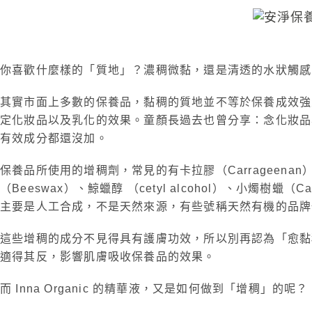
你喜歡什麼樣的「質地」？濃稠微黏，還是清透的水狀觸
其實市面上多數的保養品，黏稠的質地並不等於保養成效強
定化妝品以及乳化的效果。童顏長過去也曾分享：念化妝品
有效成分都還沒加。
保養品所使用的增稠劑，常見的有卡拉膠（Carrageenan）、硬脂
（Beeswax）、鯨蠟醇 （cetyl alcohol）、小燭樹蠟（
主要是人工合成，不是天然來源，有些號稱天然有機的品
這些增稠的成分不見得具有護膚功效，所以別再認為「愈黏
適得其反，影響肌膚吸收保養品的效果。
而 Inna Organic 的精華液，又是如何做到「增稠」的呢？