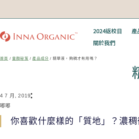
2024返校日
產
關於我們
首頁
/
童顏秘笈
/
產品成分
/ 精華液，夠稠才有用嗎？
4 7 月, 2019
嘟嘟
你喜歡什麼樣的「質地」？濃稠