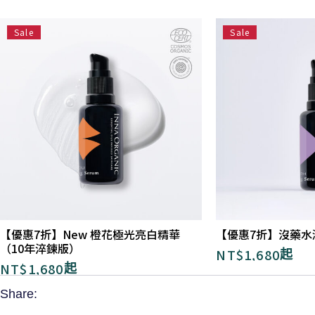
Sale
Sale
【優惠7折】New 橙花極光亮白精華
【優惠7折】沒藥水
（10年淬鍊版）​
NT$
1,680
起
NT$
1,680
起
Share: