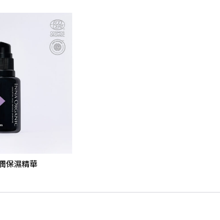
潤保濕精華