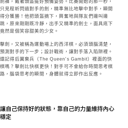
劍褲，戴著頭盔擺好預備姿勢。比賽開始的那一秒，
只見程昕閃過對手的劍，精準無比地擊中對手，瞬間
得分獲勝！他把頭盔摘下，興奮地與隊友們邊叫邊
跳，原來剛剛既冷靜，出手又精準的劍士，面具底下
竟然是個笑容甜美的少女。
擊劍，又被稱為運動場上的西洋棋，必須頭腦清楚，
預測對手的下一步；設計戰術，讓對手落入陷阱裡。
還記得后翼棄兵（The Queen’s Gambit）裡面的快
棋嗎？擊劍比快棋更快！對手可不會給你時間思考棋
路，腦袋思考的瞬間，身體就得立即作出反應。
讓自己保持好的狀態，靠自己的力量維持內心
穩定