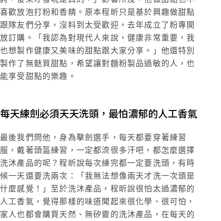
喜歡放泡打粉和香精。原本程昕只是基於興趣做甜點
跟隊友們分享，沒料到太受歡迎，去年成立了粉專開
放訂購。「我認為對現代人來說，健康非常重要，我
也想製作健康又美味的甜點跟大家分享。」他還特別
製作了無麩質甜點，希望讓對麵粉製品過敏的人，也
能享受甜點的樂趣。
每天練劍必須天天洗頭，最怕濃郁的人工香氣
最後我們問他，身為擊劍選手，每天都要穿著練習
服，戴著頭盔練習，一定都流很多汗吧，都怎麼選擇
洗沐產品的呢？程昕說每次練完都一定要洗頭，有時
候一天還要洗兩次：「我無法想像兩天才洗一次頭是
什麼感覺！」至於洗沐產品，程昕說很怕太過濃郁的
人工香氣，覺得那樣的味道聞起來很化學、很可怕，
家人也都會購買天然、無矽靈的洗沐產品，在每天的