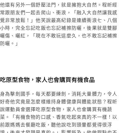
他還有另外一個舒壓法門，就是擁抱大自然。程昕經
常跟朋友們一起去爬山、衝浪，「融入大自然讓我感
覺非常放鬆！」他笑說最高紀錄是連續衝浪七、八個
小時，完全忘記吃飯也忘記補擦防曬，後果就是雙腳
曬傷、曬紅，「現在不敢玩這麼久，也不敢忘記補擦
防曬。」
吃原型食物，家人也會購買有機食品
身為擊劍國手，每天都要練劍，消耗大量體力，令人
好奇他究竟是怎麼樣維持身體健康與體能狀態？程昕
說運動員會選擇吃原型食物，家人也會購買有機蔬
菜。「有機食物的口感、香氣吃起來真的不一樣！以
前跟媽媽去餐廳吃飯，聽他說吃到頭暈都覺得很浮
誇，後來才發現是真的。」影響所及，他做甜點也不