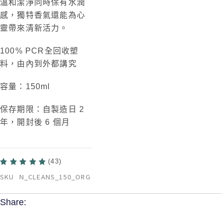
溫
和潔淨同時保有水潤
感，
獨特香氣還能為心
靈帶
來清新活力
。
100% PCR全回收塑
料，由內到外都講究
容量：150ml
保存期限：自製造日 2
年，開封後 6 個月
(43)
SKU
N_CLEANS_150_ORG
Share: