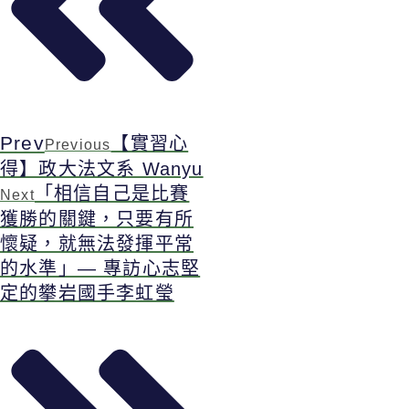
Prev
【實習心
Previous
得】政大法文系 Wanyu
「相信自己是比賽
Next
獲勝的關鍵，只要有所
懷疑，就無法發揮平常
的水準」— 專訪心志堅
定的攀岩國手李虹瑩