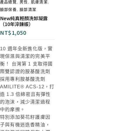
產品總覽
,
男性
,
肌膚清潔
,
臉部保養
,
臉部清潔
New純真輕顏洗卸凝露
（10年淬鍊版）
NT$
1,050
10
週
年
全新進化版
，
實
現保濕與清潔的完美平
衡！
台灣第 1 支取得國
際雙認證的胺基酸洗劑
採用專利胺基酸洗劑
AMILITE® ACS-12，打
造 1.3 倍綿
密且有彈性
的泡沫，減少清潔過程
中的摩擦。
特別添加葵花籽
護膚因
子
與有機迷迭香精油
，