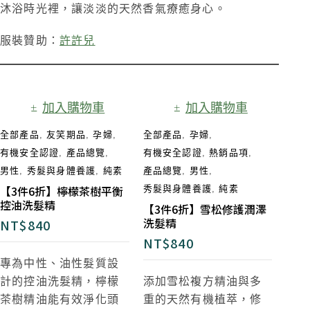
沐浴時光裡，讓淡淡的天然香氣療癒身心。
服裝贊助：
許許兒
加入購物車
加入購物車
全部產品
,
友笑期品
,
孕婦
,
全部產品
,
孕婦
,
有機安全認證
,
產品總覽
,
有機安全認證
,
熱銷品項
,
男性
,
秀髮與身體養護
,
純素
產品總覽
,
男性
,
【3件6折】檸檬茶樹平衡
秀髮與身體養護
,
純素
控油洗髮精
【3件6折】雪松修護潤澤
洗髮精
NT$
840
NT$
840
專為中性、油性髮質設
計的控油洗髮精，檸檬
添加雪松複方精油與多
茶樹精油能有效淨化頭
重的天然有機植萃，修