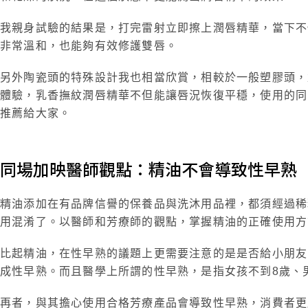
我親身試驗的結果是，打完雷射立即擦上潤唇精華，當下不
非常溫和，也能夠有效修護雙唇。
另外陶瓷頭的特殊設計我也相當欣賞，相較於一般塑膠頭，
體驗，乳香撫紋潤唇精華不但能讓唇況恢復平穩，使用的同
推薦給大家。
同場加映醫師觀點：精油不會導致性早熟
精油添加在有品牌信譽的保養品與洗沐用品裡，都須經過稀
用混淆了。以醫師和芳療師的觀點，掌握精油的正確使用方
比起精油，在性早熟的議題上更需要注意的是是否給小朋友
成性早熟。而且醫學上所謂的性早熟，是指女孩不到8歲、
再者，與其擔心使用合格芳療產品會導致性早熟，消費者更