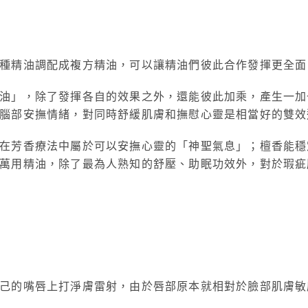
種精油調配成複方精油，可以讓精油們彼此合作發揮更全面
油」，除了發揮各自的效果之外，還能彼此加乘，產生一加
腦部安撫情緒，對同時舒緩肌膚和撫慰心靈是相當好的雙效
在芳香療法中屬於可以安撫心靈的「神聖氣息」；檀香能穩
萬用精油，除了最為人熟知的舒壓、助眠功效外，對於瑕疵
」
己的嘴唇上打淨膚雷射，由於唇部原本就相對於臉部肌膚敏