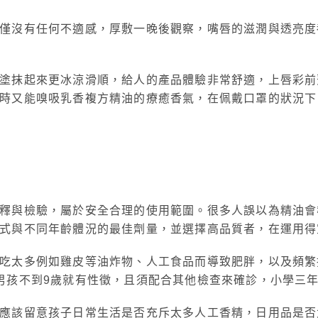
僅沒有任何不適感，厚敷一晚後觀察，嘴唇的滋潤與透亮度
塗抹起來更冰涼滑順，給人的產品體驗非常舒適，上唇彩前
時又能嗅吸乳香複方精油的療癒香氣，在佩戴口罩的狀況下
釋與檢驗，屬於安全合理的使用範圍。很多人誤以為精油會
式與不同年齡體況的最佳劑量，並選擇高品質者，在運用得
吃太多例如雞皮等油炸物、人工食品而導致肥胖，以及頻繁
男孩不到9歲就有性徵，且須配合其他檢查來確診，小學三
應該留意孩子日常生活是否充斥太多人工香精，日用品是否