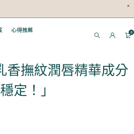
笈
心得推薦
0
乳香撫紋潤唇精華成分
歸穩定！」