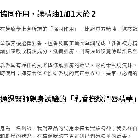
協同作用，讓精油1加1大於 2
在芳療學上有所謂的「協同作用」，比起單方精油，選擇數
童顏有機選擇乳香、檀香及真正薰衣草調配成「乳香複方精
讓肌膚吸收精油成分，滋養肌膚，同時透過嗅覺傳遞訊息至
乳香具有極佳的抗老與修護肌膚的效果，它的木質調氣味，
時使用；擁有著溫柔撫慰香調的真正薰衣草，是家中必備的
通過醫師親身試驗的「乳香撫紋潤唇精華
身為一名醫師，我對產品的試用秉持著實驗精神；我先在自
和乾燥的狀況，在這個狀態下更能測出潤唇精華的效果。