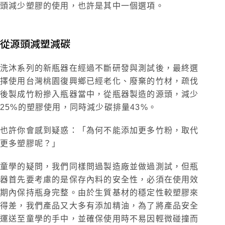
頭減少塑膠的使用，也許是其中一個選項。
從源頭減塑減碳
洗沐系列的新瓶器在經過不斷研發與測試後，最終選
擇使用台灣桃園復興鄉已經老化、廢棄的竹材，疏伐
後製成竹粉摻入瓶器當中，從瓶器製造的源頭，減少
25%的塑膠使用，同時減少碳排量43%。
也許你會感到疑惑：「為何不能添加更多竹粉，取代
更多塑膠呢？」
童學的疑問，我們同樣問過製造廠並做過測試，但瓶
器首先要考慮的是保存內料的安全性，必須在使用效
期內保持瓶身完整。由於生質基材的穩定性較塑膠來
得差，我們產品又大多有添加精油，為了將產品安全
運送至童學的手中，並確保使用時不易因輕微碰撞而