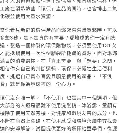
許多人的包包默默住進了環保袋、餐具與環保杯，但
工廠在製造這些「環保」產品的同時，也會排出二氧
化碳並使用大量水資源。
當你看見新奇的環保產品而燃起濃濃購買慾時，可以
多想3秒，是不是真的有需要？愛地球的你一定有聽
過，製造一個棉製的環保購物袋，必須要使用131次
才能抵銷使用一次性塑膠袋所耗費的資源，面對琳瑯
滿目的消費選擇，在「真正需要」與「想要」之間，
相信你有自己的判斷邏輯。環保不必犧牲生活便利
度，挑選自己真心喜愛且願意使用的產品，「不浪
費」就是你為地球盡的一份心力。
環保沒有唯一解，「不使用」也是其中一個選項。但
大部分的人還是很難不使用洗髮精、沐浴露，童顏有
機除了使用天然有機、對健康和環境友善的成分，也
不斷在瓶器上突破，在使用感受和環境永續中尋找最
適的安淨解答，試圖提供更好的選擇給童學們，從源