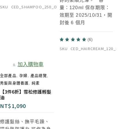
好的柔順光澤。 容
SKU
CED_SHAMPOO_250_ORG
量：120ml 保存期限：
效期至 2025/10/31，開
封後 6 個月
(6)
SKU
CED_HAIRCREAM_120_NAT
加入購物車
全部產品
,
孕婦
,
產品總覽
,
秀髮與身體養護
,
純素
【3件6折】雪松修護輕髮
油
NT$
1,090
修護髮絲、撫平毛躁、