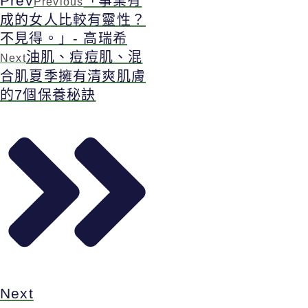
Prev
「事業有
Previous
成的女人比較有靈性？
不見得。」- 高瑞希
油肌、痘痘肌、混
Next
合肌夏季擁有清爽肌膚
的7個保養秘訣
Next