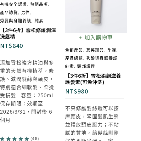
有機安全認證
,
熱銷品項
,
產品總覽
,
男性
,
秀髮與身體養護
,
純素
【3件6折】雪松修護潤澤
洗髮精
加入購物車
NT$
840
全部產品
,
友笑期品
,
孕婦
,
產品總覽
,
秀髮與身體養護
,
添加雪松複方精油與多
純素
,
頭部護理
重的天然有機植萃，修
【3件6折】雪松柔韌滋養
護、滋潤髮絲與頭皮，
護髮素(可免沖洗)
特別適合細軟髮、染燙
NT$
980
受損髮 容量：250ml
保存期限：效期至
不只修護髮絲還可以按
2026/3/31，開封後 6
摩頭皮，鞏固髮肌生態
個月
並釋放頭皮壓力；不粘
膩的質地，給髮絲剛剛
(48)