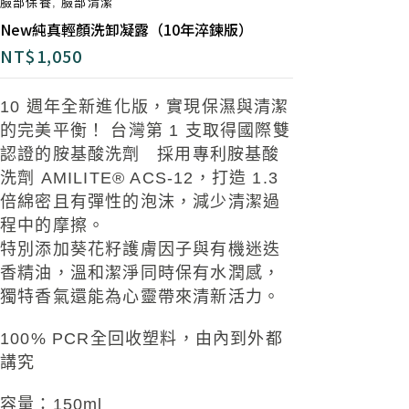
臉部保養
,
臉部清潔
New純真輕顏洗卸凝露（10年淬鍊版）
NT$
1,050
10
週
年
全新進化版
，
實現保濕與清潔
的完美平
衡！
台灣第 1 支取得國際雙
認證的胺基酸洗劑
採用專利胺基酸
洗劑 AMILITE® ACS-12，打造 1.3
倍綿
密且有彈性的泡沫，減少清潔過
程中的摩擦。
特別添加葵花籽
護膚因子
與有機迷迭
香精油
，溫
和潔淨同時保有水潤感，
獨特香氣還能為心靈帶
來清新活力
。
100% PCR全回收塑料，由內到外都
講究
容量：150ml