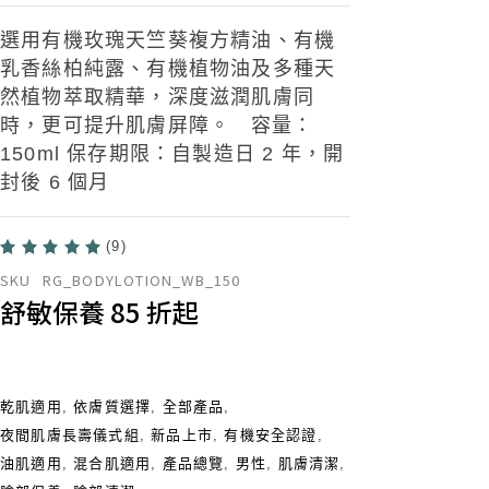
選用有機玫瑰天竺葵複方精油、有機
乳香絲柏純露、有機植物油及多種天
然植物萃取精華，深度滋潤肌膚同
時，更可提升肌膚屏障。 容量：
150ml 保存期限：自製造日 2 年，開
封後 6 個月
(9)
SKU
RG_BODYLOTION_WB_150
舒敏保養 85 折起
乾肌適用
,
依膚質選擇
,
全部產品
,
夜間肌膚長壽儀式組​
,
新品上市
,
有機安全認證
,
油肌適用
,
混合肌適用
,
產品總覽
,
男性
,
肌膚清潔
,