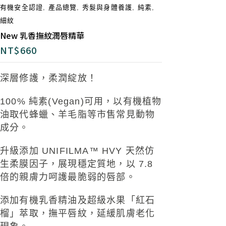
有機安全認證
,
產品總覽
,
秀髮與身體養護
,
純素
,
細紋
New 乳香撫紋潤唇精華
NT$
660
深層修護，柔潤綻放！
100%
純素
(Vegan)
可用，
以
有機
植物
油取代蜂
蠟
、羊毛脂等市售常見
動物
成分。
升級添加 UNIFILMA™ HVY 天然仿
生柔膜因子，
展現穩定質地，以 7.8
倍的親膚力呵護最脆弱
的唇部。
添加有機乳香精油及
超級水果「紅石
榴」
萃取，撫平唇紋
，延緩肌膚老化