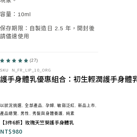
現象
。
容量：10ml
保存期限：自製造日 2.5 年，開封後
請儘速使用​
(27)
SKU
N_FR_LIP_10_ORG
護手身體乳優惠組合：初生輕潤護手身體乳買大
以狀況挑選
,
全部產品
,
孕婦
,
敏弱泛紅
,
新品上市
,
產品總覽
,
男性
,
秀髮與身體養護
,
純素
【3件6折】玫瑰天竺葵護手身體乳
NT$
980