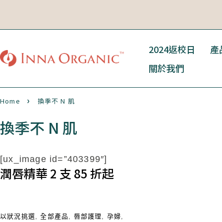
2024返校日
產
關於我們
Home
換季不 N 肌
換季不 N 肌
[ux_image id=”403399″]
潤唇精華 2 支 85 折起
以狀況挑選
,
全部產品
,
唇部護理
,
孕婦
,