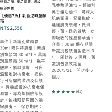
熱銷品項
,
產品總覽
,
細紋
,
乳香馥活油*1 + 舊識別
臉部保養
乳香馥活油*1
可深入
【優惠7折】乳香逆時童顏
肌底潤澤，緊緻撫紋，
霜
延緩肌膚衰老，做到
NT$
2,550
輕、薄、透的質地，立
即吸收的輕感精華油。
單件｜新識別童顏霜
容量：30ml 保存期限：
30ml
兩件特惠組｜新識
新識別包裝自製造日 3
別童顏霜 30ml*1 + 舊識
年，開封後 6 個月；舊
別童顏霜 50ml*1
撫平
識別包裝效期至
皺紋、緊緻肌膚 - 日夜
2026/3/31，開封後 6
溫和地對抗衰老，提供
個月
每日所需的滋潤及保護
。 有機認證的抗衰老保
(61)
濕霜，專為整個臉部設
計，包括眼部周圍的嬌
嫩肌膚。 保存期限：