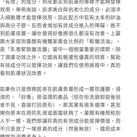
「有效」的成分，到底要走到肌膚的哪裡才能夠發揮
效用。舉例來說，訴求美白與抗老化的成分，必須滲
入細胞層才能發揮效用，因此配方中若有太多的矽油
與高分子膠，反而會增加有效成分進入的障礙，進不
到肌膚底層，讓你覺得好像擦很久都沒有改善。上篇
跟大家提到童顏有機獨家黃金比例的「輕馥活油」，
是「乳香緊致馥活露」當中一個相當重要的環節，除
了潤膚功效之外，它還具有親膚性優異的特質，幫助
有效成分可以發揮功效，讓我們在使用過程中，真的
看到肌膚狀況改善。
如果你只是想擦起來在肌膚表層形成一層防護膜、滑
滑的、「好像」很滋潤的產品（但在你洗臉卸妝後就
會不見，直接打回原形），那其實有很多選擇，甚至
擦你原本在用的乳液或面霜就夠了。童顏有機想和別
人不一樣，我們想讓珍貴的有效成分能發揮價值，而
不只是放了一堆很貴的成分（然後無效），還把成本
轉嫁到消費者身上。