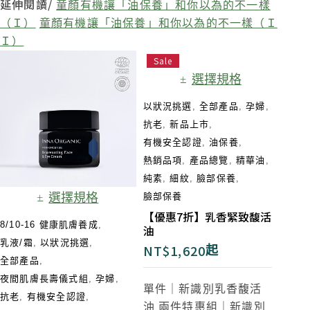
延伸閱讀/
童顏有機讓「油保養」和你以為的不一樣
（Ｉ）
童顏有機讓「油保養」和你以為的不一樣（Ｉ
Ｉ）
Sale
選擇規格
以狀況挑選
,
全部產品
,
孕婦
,
抗老
,
新品上市
,
有機安全認證
,
油保養
,
熱銷品項
,
產品總覽
,
精華油
,
純素
,
細紋
,
臉部保養
,
選擇規格
臉部保養
【優惠7折】乳香緊致馥活
8/10-16 健康肌膚養成
,
油
乳液/霜
,
以狀況挑選
,
NT$
1,620
起
全部產品
,
夜間肌膚長壽儀式組​
,
孕婦
,
單件｜新識別乳香馥活
抗老
,
有機安全認證
,
油
兩件特惠組｜新識別