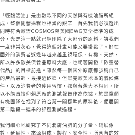
「輕馥活油」是由數款不同的天然與有機油脂所組
成，整個開發過程也相當的艱辛！首先我們必須選出
同時符合歐盟COSMOS與美國EWG安全標準的成
分，光是這一點就已經刪除了大部分的原料，讓我們
一度非常灰心，覺得這個計畫可能又要掛點了。好在
國外的消費者近幾年越來越重視環保、有機、天然，
所以許多歐美保養品原料大廠，也朝著開發「矽靈替
代品」的目標前進。雖然每一個國外原廠都號稱自己
的產品最輕、最接近矽靈，但畢竟歐美地區的氣候條
件，以及消費者的使用習慣，都與台灣大不相同，所
以不能直接仰賴原廠的測試報告作為依據，於是童顏
有機團隊在找到了符合第一關標準的原料後，便展開
第二階段一連串的評選測試過程。
我們細心地研究了不同潤膚油脂的分子量、鋪展係
數、延展性、來源組成、製程、安全性、所含有的效