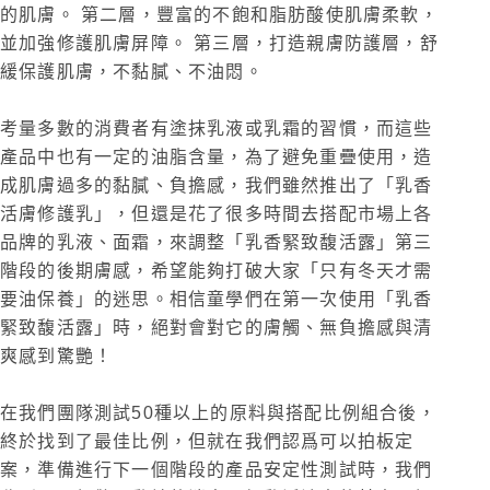
的肌膚。 第二層，豐富的不飽和脂肪酸使肌膚柔軟，
並加強修護肌膚屏障。 第三層，打造親膚防護層，舒
緩保護肌膚，不黏膩、不油悶。
考量多數的消費者有塗抹乳液或乳霜的習慣，而這些
產品中也有一定的油脂含量，為了避免重疊使用，造
成肌膚過多的黏膩、負擔感，我們雖然推出了「乳香
活膚修護乳」，但還是花了很多時間去搭配市場上各
品牌的乳液、面霜，來調整「乳香緊致馥活露」第三
階段的後期膚感，希望能夠打破大家「只有冬天才需
要油保養」的迷思。相信童學們在第一次使用「乳香
緊致馥活露」時，絕對會對它的膚觸、無負擔感與清
爽感到驚艷！
在我們團隊測試50種以上的原料與搭配比例組合後，
終於找到了最佳比例，但就在我們認爲可以拍板定
案，準備進行下一個階段的產品安定性測試時，我們