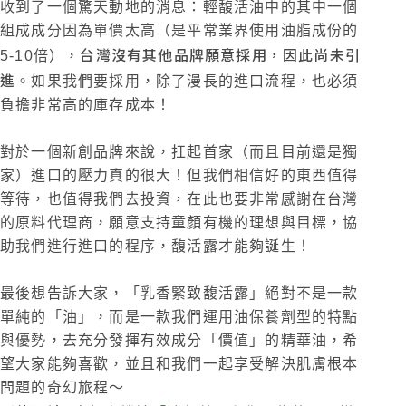
收到了一個驚天動地的消息：輕馥活油中的其中一個
組成成分因為單價太高（是平常業界使用油脂成份的
台灣沒有其他品牌願意採用，因此尚未引
5-10倍），
進
。如果我們要採用，除了漫長的進口流程，也必須
負擔非常高的庫存成本！
對於一個新創品牌來說，扛起首家（而且目前還是獨
家）進口的壓力真的很大！但我們相信好的東西值得
等待，也值得我們去投資，在此也要非常感謝在台灣
的原料代理商，願意支持童顏有機的理想與目標，協
助我們進行進口的程序，馥活露才能夠誕生！
最後想告訴大家，「乳香緊致馥活露」絕對不是一款
單純的「油」，而是一款我們運用油保養劑型的特點
與優勢，去充分發揮有效成分「價值」的精華油，希
望大家能夠喜歡，並且和我們一起享受解決肌膚根本
問題的奇幻旅程～