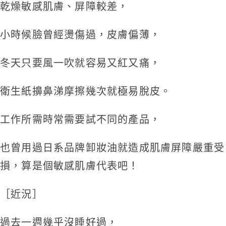
乾燥敏感肌膚、屏障較差，
小時候臉曾經燙傷過，皮膚偏薄，
冬天只要風一吹就容易又紅又痛，
衛生紙擤鼻涕摩擦幾次就極易脫皮。
工作所需時常需要試不同的產品，
也曾用過日系品牌卸妝油就造成肌膚屏障嚴重受
損，算是個敏感肌膚代表吧！
［近況］
過去一週幾乎沒睡好過，