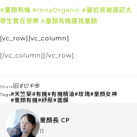
#
童顏有機
#
InnaOrganic
#
最近常被誤認大
學生實在很樂
#
童顏有機還我童顏
[vc_row][vc_column]
[/vc_column][/vc_row]
Share
天竺葵
有機
有機精油
玫瑰
童顏女神
Tags
童顏有機
紓壓
面膜
童顏長 CP
l1