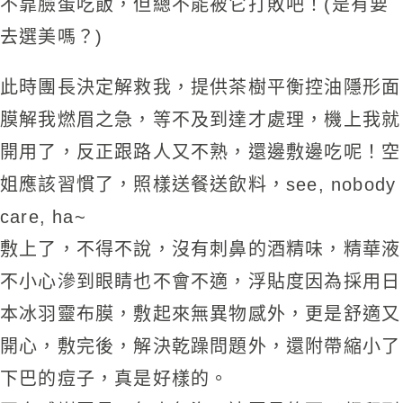
不靠臉蛋吃飯，但總不
能被它打敗吧！(是有要
去選美嗎？)
此時團長決定解救我
，提供茶樹平衡控油隱形面
膜解我燃眉之急，等不及到達才
處理，機上我就
開用了，反正跟路人又不熟，還邊敷邊吃呢
！空
姐應該習慣了，照樣送餐送飲料，see, nobody
care, ha~
敷上了，不得不說，沒有刺鼻的酒精味，精華液
不小心滲到
眼睛也不會不適，浮貼度因為採用日
本冰羽靈布膜，敷起來
無異物感外，更是舒適又
開心，敷完後，解決乾躁問題外，
還附帶縮小了
下巴的痘子，真是好樣的。