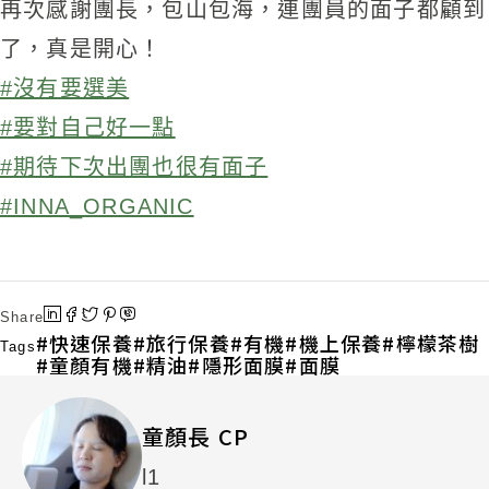
再次感謝團長，包山包海，連團員的面子都顧到
了，真是開
心！
#沒有要選美
#要對自己好一點
#期待下次出團也很有面子
#INNA_ORGANIC
Share
快速保養
旅行保養
有機
機上保養
檸檬茶樹
Tags
童顏有機
精油
隱形面膜
面膜
童顏長 CP
l1