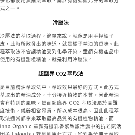
多也都使用蒸餾法萃取，屬於有機認證允許的萃取方
式之一。
冷壓法
冷壓法的萃取過程，簡單來說，就像是用手捏橘子
皮，此時所散發出的味道，就是橘子精油的香味。此
種萃取法不會讓精油受到化學汙染，童顏有機產品中
使用的有機甜橙精油，就是利用冷壓法。
超臨界 CO2 萃取法
是目前精油萃取法中，萃取效果最好的方式。此方式
萃取出的精油成分，十分接近植物的本質，因此精油
會有特別的風味。然而超臨界 CO2 萃取法屬於高難
度技術，儀器相當昂貴，所以成本很高。因此此種萃
取法通常都拿來萃取最高品質的有機植物精油，而
Inna Organic 童顏有機乳香緊致馥活露中的抗老賦活
因子 Lakesis，就是利用此方式，從乳香黃連木萃取