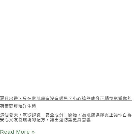
夏日出遊，只在意肌膚有沒有變黑？小心這些成分正悄悄影響你的
荷爾蒙與海洋生態
這個夏天，就從認識「安全成分」開始，為肌膚選擇真正讓你白得
安心又友善環境的配方，讓出遊防護更具意義！
Read More »