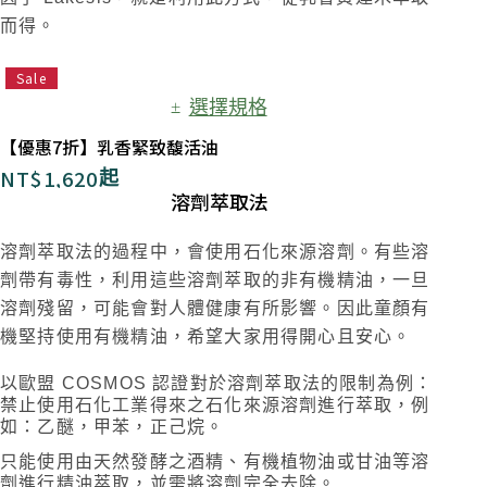
而得。
Sale
選擇規格
【優惠7折】乳香緊致馥活油
NT$
1,620
起
溶劑萃取法
溶劑萃取法的過程中，會使用石化來源溶劑。有些溶
劑帶有毒性，利用這些溶劑萃取的非有機精油，一旦
溶劑殘留，可能會對人體健康有所影響。因此童顏有
機堅持使用有機精油，希望大家用得開心且安心。
以歐盟 COSMOS 認證對於溶劑萃取法的限制為例：
禁止使用石化工業得來之石化來源溶劑進行萃取，例
如：乙醚，甲苯，正己烷。
只能使用由天然發酵之酒精、有機植物油或甘油等溶
劑進行精油萃取，並需將溶劑完全去除。