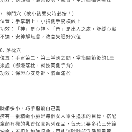
功效：對頭痛、眼部疲勞、感冒、生理痛都有療效
7. 神門穴（被小孩惹火時必按！）
位置：手掌朝上，小指側手腕橫紋上
功效：「神」是心神、「門」是出入之處，舒緩心臟
不適，安神解焦慮，改善失眠好穴位
8. 落枕穴
位置：手背第二、第三掌骨之間，掌指關節後約1厘
米處（哪邊落枕，就按同側手背）
功效：保證心安身輕、氣血滿盈
臉想多小，巧手撥筋自己喬
擁有一張精緻小臉是每個女人畢生追求的目標，搭配
童顏有機的乳香保養系列產品，每天只要多花三分鐘
按摩，不但能加強吸收，更能消除臉部浮腫與黑眼