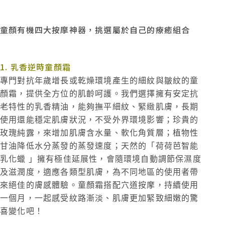
童顏有機四大按摩神器，挑選屬於自己的療癒組合
1. 乳香逆時童顏霜
專門對抗年歲增長或乾燥環境產生的細紋與皺紋的童
顏霜，提供全方位的肌齡呵護。我們選擇擁有安定抗
老特性的乳香精油，能夠撫平細紋、緊緻肌膚，長期
使用還能穩定肌膚狀況，不受外界環境影響；珍貴的
玫瑰純露，來增加肌膚含水量、軟化角質層；植物性
甘油降低水分蒸發的蒸發速度；天然的「荷荷芭智能
乳化蠟 」擁有極佳延展性，會隨環境自動調節保濕度
及滋潤度，適應各類型肌膚，為不同地區的使用者帶
來絕佳的膚感體驗。童顏霜搭配穴道按摩，持續使用
一個月，一起感受紋路漸淡、肌膚更加緊致細嫩的驚
喜變化吧！