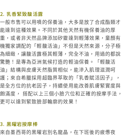
2. 乳香緊致馥活露
一般市售可以用噴的保養油，大多是放了合成酯類才
能達到這種效果。不同於其他天然有機保養油的厚
重，或者非天然品牌添加矽靈達到輕薄效果，童顏有
機獨家調配的「輕馥活油」不但是天然來源，分子極
為細緻，讓馥活露極其輕薄，完全不油，用過的都說
驚艷！是專為亞洲氣候打造的輕油保養。「輕馥活
油」結構與皮膚天然脂質相似，能滲入肌理滋潤呵
護；來自希臘採用超臨界萃取的「乳香賦活因子」，
是全方位的抗老因子，持續使用能改善肌膚緊實度與
飽滿度， 搭配以上三個小臉穴位和正確的按摩手法，
更可以達到緊致臉部輪廓的效果！
3. 黑曜岩按摩棒
來自墨西哥的黑曜岩別名龍晶，在下班後的疲憊夜