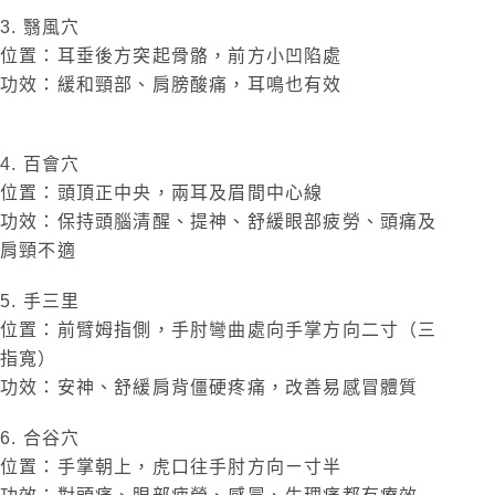
3. 翳風穴
位置：耳垂後方突起骨骼，前方小凹陷處
功效：緩和頸部、肩膀酸痛，耳鳴也有效
4. 百會穴
位置：頭頂正中央，兩耳及眉間中心線
功效：保持頭腦清醒、提神、舒緩眼部疲勞、頭痛及
肩頸不適
5. 手三里
位置：前臂姆指側，手肘彎曲處向手掌方向二寸（三
指寬）
功效：安神、舒緩肩背僵硬疼痛，改善易感冒體質
6. 合谷穴
位置：手掌朝上，虎口往手肘方向ㄧ寸半