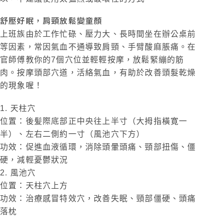
舒壓好眠，肩頸放鬆變童顏
上班族由於工作忙碌、壓力大、長時間坐在辦公桌前
等因素，常因氣血不通導致肩頸、手臂酸麻脹痛。在
官師傅教你的7個穴位並輕輕按摩，放鬆緊繃的筋
肉。按摩頭部穴道，活絡氣血，有助於改善頭髮乾燥
的現象喔！
1. 天柱穴
位置：後髪際底部正中央往上半寸（大拇指橫寛一
半）、左右二側約一寸（風池穴下方）
功效：促進血液循環，消除頭暈頭痛、頸部扭傷、僵
硬，減輕憂鬱狀況
2. 風池穴
位置：天柱穴上方
功效：治療感冒特效穴，改善失眠、頸部僵硬、頭痛
落枕