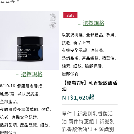
芸芸等。
Sale
選擇規格
以狀況挑選
,
全部產品
,
孕婦
,
抗老
,
新品上市
,
有機安全認證
,
油保養
,
熱銷品項
,
產品總覽
,
精華油
,
純素
,
細紋
,
臉部保養
,
選擇規格
臉部保養
【優惠7折】乳香緊致馥活
8/10-16 健康肌膚養成
,
油
乳液/霜
,
以狀況挑選
,
NT$
1,620
起
全部產品
,
夜間肌膚長壽儀式組​
,
孕婦
,
單件｜新識別乳香馥活
抗老
,
有機安全認證
,
油
兩件特惠組｜新識別
熱銷品項
,
產品總覽
,
細紋
,
乳香馥活油*1 + 舊識別
臉部保養