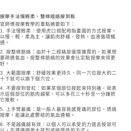
按摩手法慢輕柔，整條經絡按到鬆
官師傅按摩教學的重點摘要如下：
手法慢輕柔：使用虎口搭配拇指畫圓的方式按摩，
以慢、輕、柔為主，讓肌肉舒緩、發熱，血液循環暢
通。
按整條筋絡：由於十二經絡是循環連貫的，如果想
要疏通氣血，按整條筋絡的效果會比定點按摩來得更
好。
大範圍按摩：舒緩效果更持久，同一穴位按大約二
十下就可以換下個穴位。
不要按到發紅：如果某個部位按起來特別痛，就表
示這個部位的筋肉越緊，可以多花三十秒至一分鐘把
它推軟。
上手臂最痛：是一般人最容易感覺痛的部位，透過
按摩，能讓此處鬱結的氣血通暢。
不是越痛越有效：以個人可以承受的力道去按就可
以，不建議使用太猛烈或破壞性的方式。