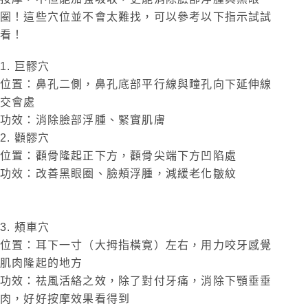
圈！這些穴位並不會太難找，可以參考以下指示試試
看！
1. 巨髎穴
位置：鼻孔二側，鼻孔底部平行線與疃孔向下延伸線
交會處
功效：消除臉部浮腫、緊實肌膚
2. 顴髎穴
位置：顴骨隆起正下方，顴骨尖端下方凹陷處
功效：改善黑眼圈、臉頰浮腫，減緩老化皺紋
3. 頰車穴
位置：耳下一寸（大拇指橫寛）左右，用力咬牙感覺
肌肉隆起的地方
功效：祛風活絡之效，除了對付牙痛，消除下顎垂垂
肉，好好按摩效果看得到