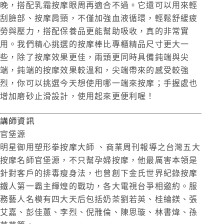
晚，搭配乳霜按摩眼周再適合不過。它還可以用來輕
刮臉部、按摩肩頸，不僅加強血液循環，輕鬆舒緩疲
勞與壓力，搭配保養品更能幫助吸收，真的非常實
用。我們精心挑選的按摩棒比專櫃精品尺寸更大一
些，除了按摩效果更佳，兩頭更同時具備鈍端與尖
端，鈍端的按摩效果較溫和，尖端帶來的感受較強
烈，你可以挑選今天想使用哪一端來按摩；手握處也
增加磨砂止滑設計，使用起來更便利喔！
講師資訊
官堡源
明星御用塑形拳按摩大師 、商業周刊報導之台灣五大
按摩名師官堡源，不只幫孕婦按摩，他最厲害本領是
針對客戶的排毒瘦身法，也曾創下金氏世界紀錄按摩
鐵人第一霸主輝煌的戰功，各大電視台爭相邀約。服
務藝人名模有四大天后包括奶茶劉若英、桂綸鎂、張
艾嘉、彭佳蕙、李烈、倪雃倫、陳思璇、林書煒、孫