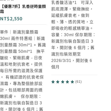
乳香馥活油*1
可深入
【優惠7折】乳香逆時童顏
肌底潤澤，緊緻撫紋，
霜
延緩肌膚衰老，做到
NT$
2,550
輕、薄、透的質地，立
即吸收的輕感精華油。
單件｜新識別童顏霜
容量：30ml 保存期限：
30ml
兩件特惠組｜新識
新識別包裝自製造日 3
別童顏霜 30ml*1 + 舊識
年，開封後 6 個月；舊
別童顏霜 50ml*1
撫平
識別包裝效期至
皺紋、緊緻肌膚 - 日夜
2026/3/31，開封後 6
溫和地對抗衰老，提供
個月
每日所需的滋潤及保護
。 有機認證的抗衰老保
(61)
濕霜，專為整個臉部設
計，包括眼部周圍的嬌
嫩肌膚。 保存期限：
新識別包裝自製造日 3
年，開封後 6 個月；舊