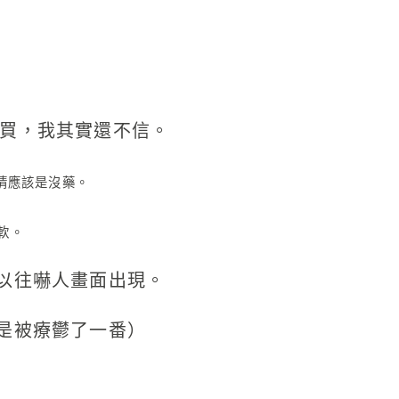
想多買，我其實還不信。
猜應該是沒藥。
軟。
以往嚇人畫面出現。
是被療鬱了一番）