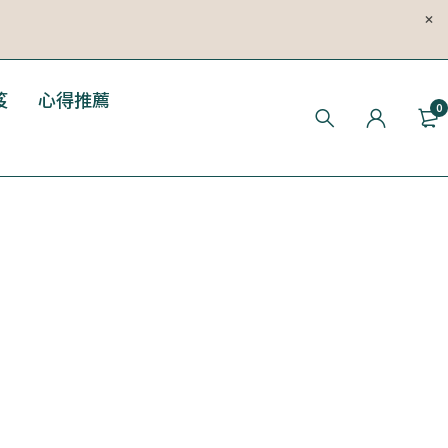
笈
心得推薦
0