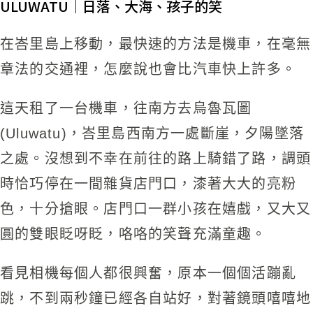
ULUWATU｜日落、大海、孩子的笑
在峇里島上移動，最快速的方法是機車，在毫無
章法的交通裡，怎麼說也會比汽車快上許多。
這天租了一台機車，往南方去烏魯瓦圖
(Uluwatu)，峇里島西南方一處斷崖，夕陽墜落
之處。沒想到不幸在前往的路上騎錯了路，調頭
時恰巧停在一間雜貨店門口，漆著大大的亮粉
色，十分搶眼。店門口一群小孩在嬉戲，又大又
圓的雙眼眨呀眨，咯咯的笑聲充滿童趣。
看見相機每個人都很興奮，原本一個個活蹦亂
跳，不到兩秒鐘已經各自站好，對著鏡頭嘻嘻地