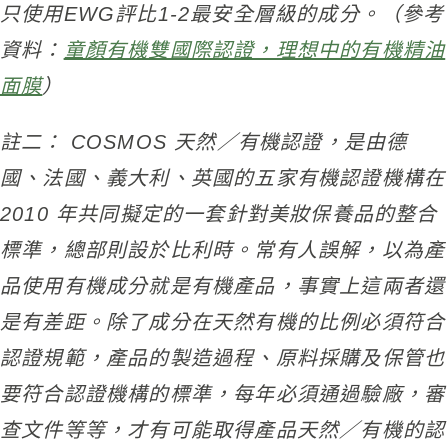
只使用EWG評比1-2最安全層級的成分。（參考
資料：
童顏有機雙國際認證，理想中的有機精油
面膜
）
註二： COSMOS 天然／有機認證，是由德
國、法國、義大利、英國的五家有機認證機構在
2010 年共同擬定的一套針對美妝保養品的整合
標準，總部則設於比利時。常有人誤解，以為產
品使用有機成分就是有機產品，事實上這兩者還
是有差距。除了成分在天然有機的比例必須符合
認證規範，產品的製造過程、原料採購及保管也
要符合認證機構的標準，每年必須通過驗廠，審
查文件等等，才有可能取得產品天然／有機的認