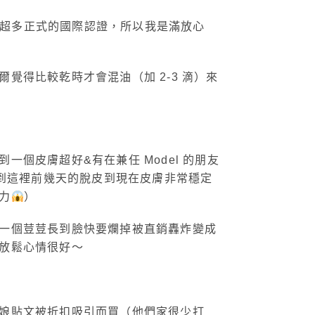
到超多正式的國際認證，所以我是滿放心
得比較乾時才會混油（加 2-3 滴）來
個皮膚超好&有在兼任 Model 的朋友
從到這裡前幾天的脫皮到現在皮膚非常穩定
力
）
一個荳荳長到臉快要爛掉被直銷轟炸變成
放鬆心情很好～
娘貼文被折扣吸引而買（他們家很少打