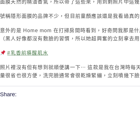
面膜天然的精油香氣，所以帶了這些來，用到剩照片中這幾
號稱隱形面膜的品牌不少，但目前童顏應該還是我看過真的
意外的是 Home mom 在打掃房間時看到，好奇問我
（黑人好像都沒有敷臉的習慣，所以她超興奮的立刻拿去用
#
乳香前導醒肌水
照片裡沒有但有想到就順便講一下⋯ 這款是我在台灣時每
量很省也很方便，洗完臉通常會很乾燥緊繃，立刻噴幾下臉
Share: