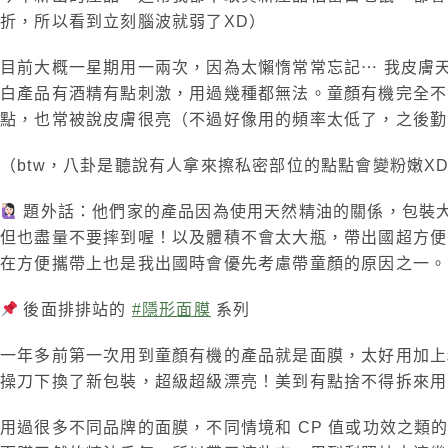
折，所以看到立刻腦波就弱了XD）
目前大概一星期用一兩次，因為太懶惰常常忘記⋯ 我皮膚
白產品有酒精有點刺激，用過幾種都無法。童顏有機完全不
點，也常被說皮膚很亮（不過好像用的頻率太低了，之後勤勞一
（btw，八卦是聽說有人拿來擦私密部位的點點會變粉嫩XD
題外話：他們家的產品因為使用天然精油的關係，包裝
但也盡量不要摔到喔！以及體積不會太大瓶，帶出國超方便
在方便攜帶上也是我出國時會優先考慮帶童顏的原因之一。
後面排排站的
#
隱形面膜
系列
一年多前第一次用到童顏有機的產品就是面膜，太好用加
操刀下換了新包裝，超級超級漂亮！美到有點捨不得拆來用
用過很多不同品牌的面膜，不同情境和 CP 值或功效之類