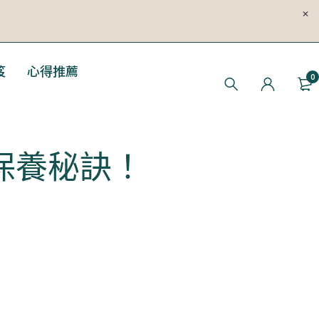
笈
心得推薦
0
的保養秘訣！