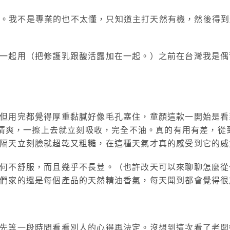
 一下。我不是專業的也不太懂，只知道主打天然有機，然後得
起用（把修護乳跟馥活露加在一起。）之前在台灣我是偶爾覺
用完都覺得厚重黏膩好像毛孔塞住，童顏這款一開始是看到一
地很清爽，一擦上去就立刻吸收，完全不油。真的有用有差，
隔天立刻臉就超乾又粗糙，在這種天氣才真的感受到它的威
何不舒服，而且幾乎不長荳。（也許改天可以來聊聊怎麼從
們家的還是每個產品的天然精油香氣，每天聞到都會覺得很
先等一段時間看看別人的心得再決定。沒想到這次看了老闆