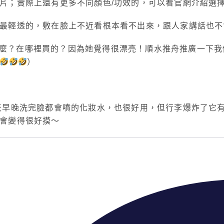
片；實際上還有更多不同顏色/功效的，可以看官網介紹選
最輕透的，敷在臉上不近看根本看不出來，跟人家講話也不
那是什麼？在哪裡買的？因為她覺得很漂亮！順水推舟推廣一下
）
天早晚洗完臉都會噴的化妝水，也很好用，但行李爆炸了它
會變得很好摸～