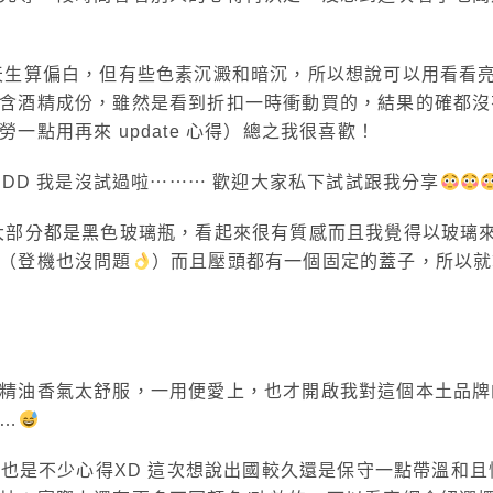
天生算偏白，但有些色素沉澱和暗沉，所以想說可以用看看
含酒精成份，雖然是看到折扣一時衝動買的，結果的確都沒
點用再來 update 心得）總之我很喜歡！
DD 我是沒試過啦⋯⋯⋯ 歡迎大家私下試試跟我分享
大部分都是黑色玻璃瓶，看起來很有質感而且我覺得以玻璃
（登機也沒問題
）而且壓頭都有一個固定的蓋子，所以就
上精油香氣太舒服，一用便愛上，也才開啟我對這個本土品
…
的也是不少心得XD 這次想說出國較久還是保守一點帶溫和