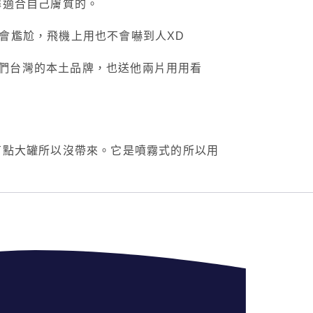
擇適合自己膚質的。
會尷尬，飛機上用也不會嚇到人XD
我們台灣的本土品牌，也送他兩片用用看
有點大罐所以沒帶來。它是噴霧式的所以用