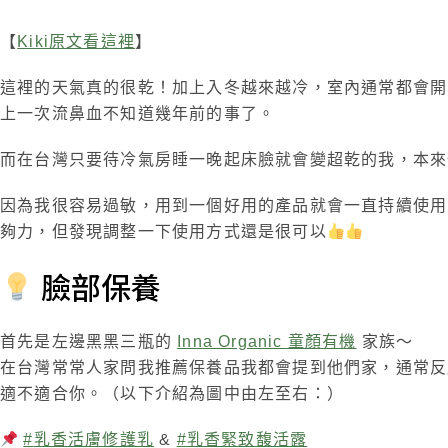
【
Kiki原文看這裡
】
這裡的天氣真的很乾！加上入冬越來越冷，室內通常都會開
上一次流鼻血不知道幾年前的事了。
而在台灣只要待冷氣房睡一晚起床臉就會變超乾的我，本來
因為我很容易過敏，用到一個好用的產品就會一直持續使用
夠力，但發現調整一下使用方式還是很可以
臉部保養
首先是左邊黑黑三瓶的
Inna Organic 童顏有機
家族～
在台灣常常人家問我推薦保養品我都會提到他們家，通常反
適不適合你。（以下介紹為圖中由左至右：）
#
乳香活膚修護乳
&
#
乳香緊致馥活露