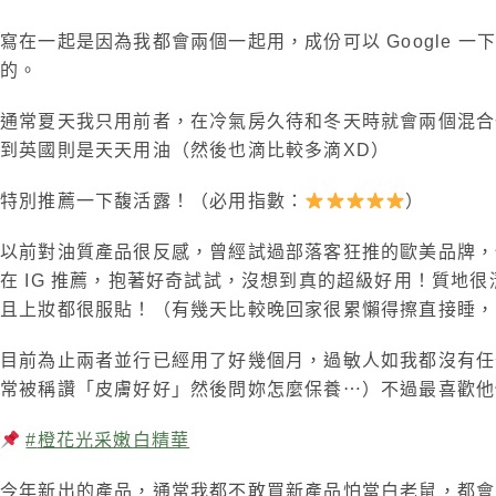
寫在一起是因為我都會兩個一起用，成份可以 Google
的。
通常夏天我只用前者，在冷氣房久待和冬天時就會兩個混合一
到英國則是天天用油（然後也滴比較多滴XD）
特別推薦一下馥活露！（必用指數：
）
以前對油質產品很反感，曾經試過部落客狂推的歐美品牌，但
在 IG 推薦，抱著好奇試試，沒想到真的超級好用！質
且上妝都很服貼！（有幾天比較晚回家很累懶得擦直接睡，
目前為止兩者並行已經用了好幾個月，過敏人如我都沒有任
常被稱讚「皮膚好好」然後問妳怎麼保養⋯）不過最喜歡他
#
橙花光采嫩白精華
今年新出的產品，通常我都不敢買新產品怕當白老鼠，都會