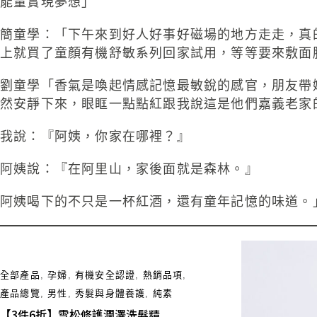
能量實現夢想」
簡童學：「下午來到好人好事好磁場的地方走走，真
上就買了童顏有機舒敏系列回家試用，等等要來敷面
劉童學「香氣是喚起情感記憶最敏銳的感官，朋友帶
然安靜下來，眼眶一點點紅跟我說這是他們嘉義老家
我說：『阿姨，你家在哪裡？』
阿姨說：『在阿里山，家後面就是森林。』
阿姨喝下的不只是一杯紅酒，還有童年記憶的味道。
全部產品
,
孕婦
,
有機安全認證
,
熱銷品項
,
產品總覽
,
男性
,
秀髮與身體養護
,
純素
【3件6折】雪松修護潤澤洗髮精