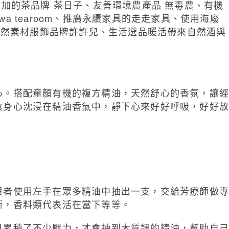
無添加的茶品牌 茶日子、友善環境農產品 無毒農、有機
Howa tearoom、推廣永續家具的走走家具、使用海廢
生活花藝、天然素材服飾品牌許許兒、生活選品暖活帶來自然酒與
心。搭配童顏有機的複方精油，天然舒心的香氛，讓經
讓身心沈浸在精油香氣中，靜下心來好好呼吸，好好放
與者使用左手在眾多精油中抽出一支，交給芳療師做專
晰，香料類代表活在當下等等。
日累積了不少壓力，才會抽到木質調的精油，幫助自己