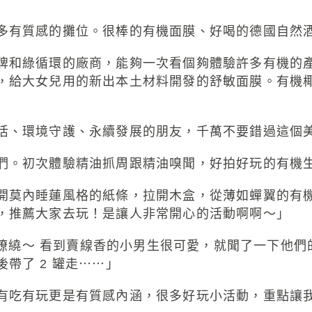
多有質感的攤位。很棒的有機面膜、好喝的德國自然
牌和綠循環的廠商，能夠一次看個夠體驗許多有機的
，給大女兒用的新出本土材料開發的舒敏面膜。有機
活、環境守護、永續發展的朋友，千萬不要錯過這個
們。初次體驗精油抓周跟精油嗅聞，好拍好玩的有機
開莫內睡蓮風格的紙條，拉開木盒，從薄如蟬翼的有
，推薦大家去玩！是讓人非常開心的活動啊啊～」
仙氣繚繞～ 看到賣線香的小男生很可愛，就聞了一下他
帶了 2 罐走⋯⋯」
有玩更是有質感內涵，很多好玩小活動，重點讓我選中 i