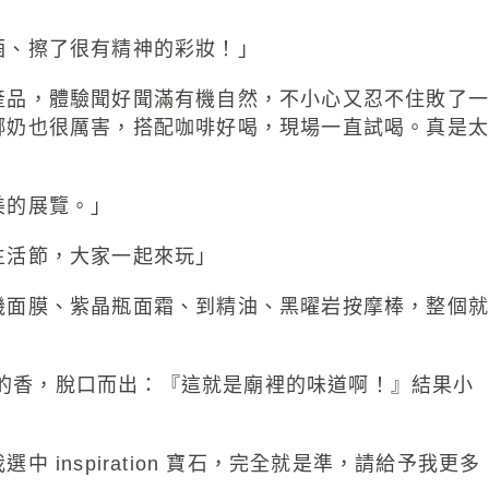
酒、擦了很有精神的彩妝！」
產品，體驗聞好聞滿有機自然，不小心又忍不住敗了一
椰奶也很厲害，搭配咖啡好喝，現場一直試喝。真是太
美的展覽。」
生活節，大家一起來玩」
機面膜、紫晶瓶面霜、到精油、黑曜岩按摩棒，整個就
們的香，脫口而出：『這就是廟裡的味道啊！』結果小
nspiration 寶石，完全就是準，請給予我更多