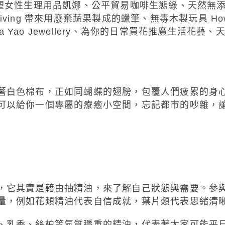
SE、減塑女性生理用品凱娜、公平貿易咖啡生態綠、天然
re living 帶來用廢棄蔬果製成的蠟筆、無毒木製玩具 
livia Yao Jewellery、為你的日常買花推廣
著白色棉布，正如同蝴蝶的翅膀，包覆人們疲累的身
可以給你一個專屬的療癒小空間，忘記都市的吵雜，
，它其實是藉由抽精油，來了解自己狀態與需要。參
量，例如花類精油代表自信成就，葉片類代表思緒清
、乳香、絲柏等氣質穩重的精油，代表著大家可能平