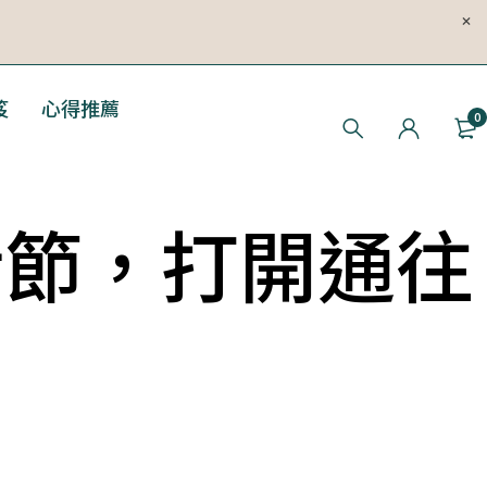
笈
心得推薦
0
活節，打開通往