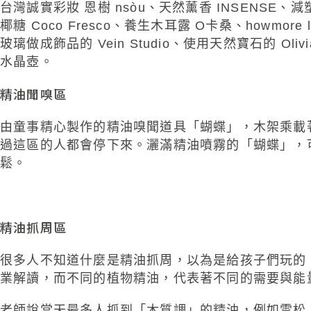
台灣誠實彩妝 恩樹 nsòu、天然薰香 INSEN
椰糖 Coco Fresco、養生木耳露 O卡桑、howmo
玻璃做成飾品的 Vein Studio、使用天然寶石的 O
水晶壺。
精油聞嗅區
由童事精心製作的精油嗅聞道具「蝴蝶」，木架乘載
過這區的人都會停下來。灑滿精油噴霧的「蝴蝶」，
鬆。
精油抓周區
很多人不知道什麼是精油抓周，以為是給孩子們玩的
業解讀，而不同的植物精油，代表著不同的需要與能
老師說當天最多人抓到「木質調」的精油，例如雪松