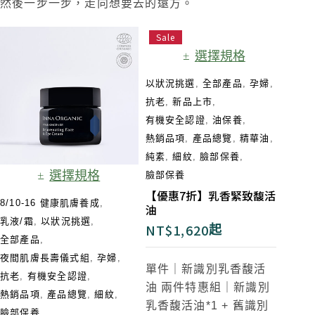
然後一步一步，走向想要去的遠方。
Sale
選擇規格
以狀況挑選
,
全部產品
,
孕婦
,
抗老
,
新品上市
,
有機安全認證
,
油保養
,
熱銷品項
,
產品總覽
,
精華油
,
純素
,
細紋
,
臉部保養
,
選擇規格
臉部保養
【優惠7折】乳香緊致馥活
8/10-16 健康肌膚養成
,
油
乳液/霜
,
以狀況挑選
,
NT$
1,620
起
全部產品
,
夜間肌膚長壽儀式組​
,
孕婦
,
單件｜新識別乳香馥活
抗老
,
有機安全認證
,
油
兩件特惠組｜新識別
熱銷品項
,
產品總覽
,
細紋
,
乳香馥活油*1 + 舊識別
臉部保養