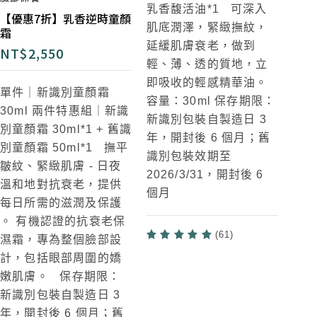
乳香馥活油*1
可深入
【優惠7折】乳香逆時童顏
肌底潤澤，緊緻撫紋，
霜
延緩肌膚衰老，做到
NT$
2,550
輕、薄、透的質地，立
即吸收的輕感精華油。
單件｜新識別童顏霜
容量：30ml 保存期限：
30ml
兩件特惠組｜新識
新識別包裝自製造日 3
別童顏霜 30ml*1 + 舊識
年，開封後 6 個月；舊
別童顏霜 50ml*1
撫平
識別包裝效期至
皺紋、緊緻肌膚 - 日夜
2026/3/31，開封後 6
溫和地對抗衰老，提供
個月
每日所需的滋潤及保護
。 有機認證的抗衰老保
(61)
濕霜，專為整個臉部設
計，包括眼部周圍的嬌
嫩肌膚。 保存期限：
新識別包裝自製造日 3
年，開封後 6 個月；舊