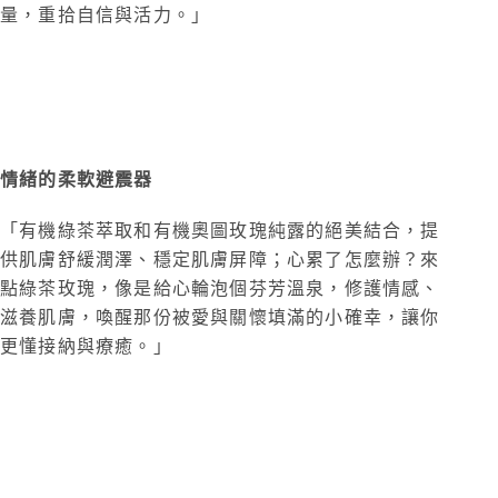
量，重拾自信與活力。」
綠茶玫瑰穩膚純露面膜
對應綠色心輪
情緒的柔軟避震器
「有機綠茶萃取和有機奧圖玫瑰純露的絕美結合，提
供肌膚舒緩潤澤、穩定肌膚屏障；心累了怎麼辦？來
點綠茶玫瑰，像是給心輪泡個芬芳溫泉，修護情感、
滋養肌膚，喚醒那份被愛與關懷填滿的小確幸，讓你
更懂接納與療癒。」
藍艾菊舒眠修護精油面膜
對應藍色喉輪