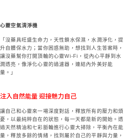
沒藥水潤精油面膜
對應紫色頂輪
心靈空氣清淨機
「沒藥
具旺盛生命力
，
天性鎖水保濕，水潤淨化，提
升自體保水力；當你困惑無助，想找到人生答案時，
讓沒藥幫你打開頂輪的心靈
Wi-Fi
，從內心平靜到水
潤透亮，像淨化心靈的過濾器，連結內外美好能
量。」
注入自然能量 迎接魅力自己
讓自己和心靈來一場深度對話，釋放所有的壓力和煩
憂，以最純粹自在的狀態，每一天都是新的開始。透
過天然精油和七彩脈輪進行心靈大掃除，平衡內在能
量，釋放多餘的情緒，找到屬於自己的平靜與力量，