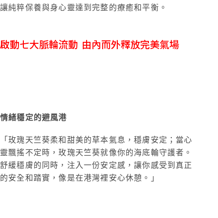
讓純粹保養與身心靈達到完整的療癒和平衡。
啟動七大脈輪流動 由內而外釋放完美氣場
玫瑰天竺葵舒緩精油面膜
對應紅色海底輪
情緒穩定的避風港
「玫瑰天竺葵柔和甜美的草本氣息，穩膚安定；當心
靈飄搖不定時，玫瑰天竺葵就像你的海底輪守護者。
舒緩穩膚的同時，注入一份安定感，讓你感受到真正
的安全和踏實，像是在港灣裡安心休憩。」
橙花嫩白精油面膜