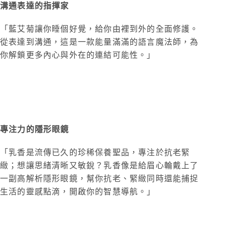
溝通表達的指揮家
「藍艾菊讓你睡個好覺，給你由裡到外的全面修護。
從表達到溝通，這是一款能量滿滿的語言魔法師，為
你解鎖更多內心與外在的連結可能性。」
乳香緊緻精油面膜
對應靛色眉心輪
專注力的隱形眼鏡
「乳香是
流傳已久
的
珍稀
保養聖品，專注於抗老緊
緻；想讓思緒清晰又敏銳？乳香像是給眉心輪戴上了
一副高解析隱形眼鏡，幫你抗老、緊緻同時還能捕捉
生活的靈感點滴，開啟你的智慧導航。」