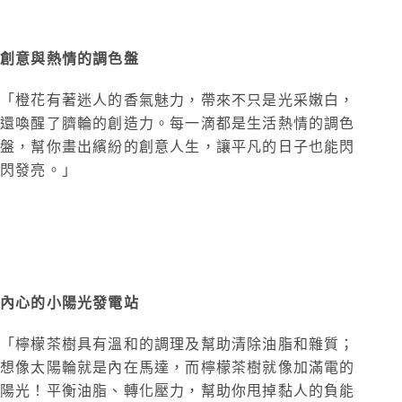
對應橘色臍輪
創意與熱情的調色盤
「橙花有著迷人的香氣魅力，帶來不只是光采嫩白，
還喚醒了臍輪的創造力。每一滴都是生活熱情的調色
盤，幫你畫出繽紛的創意人生，讓平凡的日子也能閃
閃發亮。」
檸檬茶樹平衡精油面膜
對應黃色太陽輪
內心的小陽光發電站
「檸檬茶樹具有溫和的
調
理及幫助清除油脂和雜質；
想像太陽輪就是內在馬達，而檸檬茶樹就像加滿電的
陽光！平衡油脂、轉化壓力，幫助你甩掉黏人的負能