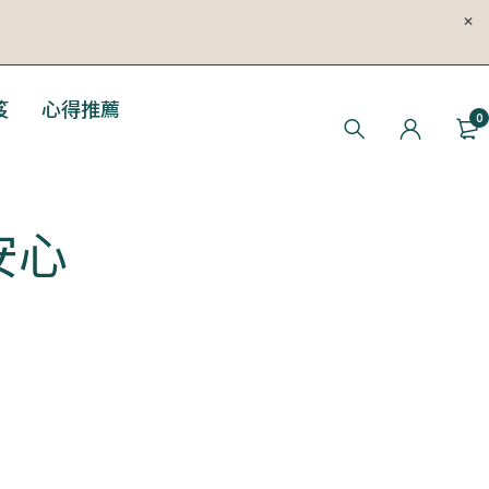
笈
心得推薦
0
安心