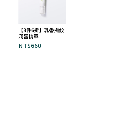
【3件6折】乳香撫紋
潤唇精華
NT$
660