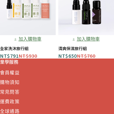
加入購物車
加入購物車
全家洗沐旅行組
清爽保濕旅行組
NT$
791
NT$
930
NT$
650
NT$
760
童學服務
會員權益
購物須知
常見問答
運費政策
全球通路