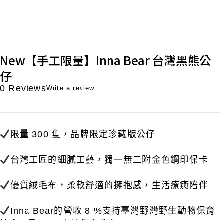
New【手工限量】Inna Bear 台灣黑熊公
仔
0 Reviews
Write a review
限量
300
隻，品牌限定珍藏版公仔
台灣工匠的細膩工藝，獨一無二附金色鋼印保卡
優質絨毛布，柔軟舒適的擁抱感，生活療癒陪伴
Inna
Bear
的
營收
8 %
支持
臺灣野灣野生動物保育