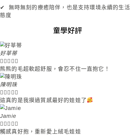
✔
無時無刻的療癒陪伴
，也是支持環境永續的生活
態度
童學好評
好莘蒂





熊熊的毛超軟超舒服，會忍不住一直抱它！
陳明珠





這真的是我摸過質感最好的娃娃了
Jamie ​





觸感真好抱，重新愛上絨毛娃娃