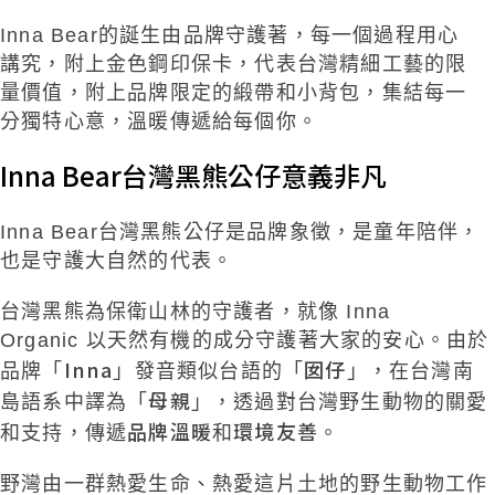
Inna
Bear
的誕生由品牌守護著，每一個過程用心
講究，附上金色
鋼印保卡，代表台灣
精細工藝
的限
量價值，附上品牌限定的緞帶和小背
包，集結每一
分獨特心意，溫暖傳遞給每個你。
Inna Bear台灣黑熊公仔意義非凡​
Inna
Bear
台灣黑熊公仔是品牌象徵，是童年陪伴，
也是守護大自然的代表。
台灣黑熊為保衛山林的守護者，就像
Inna
Organic
以天然有機的成分守護著大家的安
心。由於
Inna
囡仔
品牌「
」
發音類似台語的「
」，在台灣南
母親
島語系中譯為「
」，
透過對台灣野生動物的關愛
品牌溫暖
環境友善
和支持，傳遞
和
。
野灣由一群熱愛生命、熱愛這片土地的野生動物工作