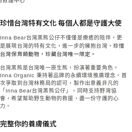
物救護中心
珍惜台灣特有文化 每個人都是守護大使​
Inna
Bear
台灣黑熊公仔不僅僅是療癒的陪伴，
更
珍惜
是展現台灣的特
有文化
，進一步的擁抱台灣，
台灣保育類動物，珍藏台灣
唯一限定。​
台灣黑熊是台灣唯一原生熊，扮演著重要角色。
Inna
Organic
秉持
著品牌的永續環境推廣理念，首
次爭取到台灣林務局的認可，製
作出意義非凡的
「
Inna
Bear
台灣黑熊公仔」，同時支持野灣協
會，
希望幫助野生動物的救援，盡一份守護的心
力。
完整你的養膚儀式