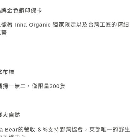
品牌金色鋼印保卡
徵著 Inna Organic 獨家限定以及台灣工匠的精細
工藝
掌布標
碼獨一無二，僅限量
300
隻
護大自然
8 %
a
Bear
的
營收
支持
野灣協會，東部唯一的野生