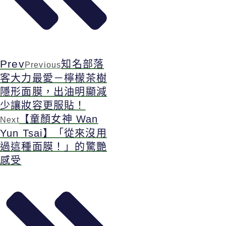
Prev
知名部落
Previous
客大力最愛－檸檬茶樹
隱形面膜，出油明顯減
少讓妝容更服貼！
【童顏女神 Wan
Next
Yun Tsai】「從來沒用
過這種面膜！」的驚艷
感受