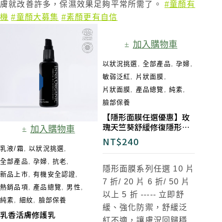
膚就改善許多，保濕效果足夠平常所需了。
#童顏有
機
#童顏大募集
#素顏更有自信
加入購物車
以狀況挑選
,
全部產品
,
孕婦
,
敏弱泛紅
,
片狀面膜
,
片狀面膜
,
產品總覽
,
純素
,
臉部保養
【隱形面膜任選優惠】玫
瑰天竺葵舒緩修復隱形面
加入購物車
膜
NT$
240
乳液/霜
,
以狀況挑選
,
全部產品
,
孕婦
,
抗老
,
隱形面膜系列任選 10 片
新品上市
,
有機安全認證
,
7 折/ 20 片 6 折/ 50 片
熱銷品項
,
產品總覽
,
男性
,
以上 5 折
-----
立即舒
純素
,
細紋
,
臉部保養
緩、強化防禦，舒緩泛
乳香活膚修護乳
紅不適，讓膚況回歸穩