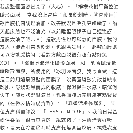
檸檬茶樹平衡控油
我說整個面容變亮了（大心）。 「
隱形面膜
」 當我臉上冒痘子和長粉刺時，就會使用這
毛孔更細緻
款面膜抗菌調理油脂，改善狀況且
了，隔
不泛油光
天起床臉也
（以前睡醒照鏡子自己還驚訝，
這臉太油了吧…。）這款男性也可以敷的面膜，我的
友人（混合肌常長粉刺）也跟著試用，一起敷面膜還
可以增進感情阿（看對方敷面膜很有趣有點好笑
沒藥水潤淨化隱形面膜
乳香賦活緊
XD）。 「
」和「
緻隱形面膜
」所使用的「冰羽靈面膜」我最喜歡，這
目前用過最服貼的面膜
是
了。沒藥面膜敷完改善缺水
乾肌，舒緩乾燥而成的敏感，保濕提升水感，暗沉消
失了，膚質狀況很滿意。乳香面膜敷完肌膚有點緊緊
乳香活膚修護乳
的（在做表情時感覺到）。 「
」 某
LESS is MORE
位皮膚科醫師說：「
」。我的日常基
一瓶就夠了
礎保養品，很簡單真的
，這瓶清爽好吸
收，夏天在冷氣房有時皮膚乾燥甚至脫皮，擦幾次皮