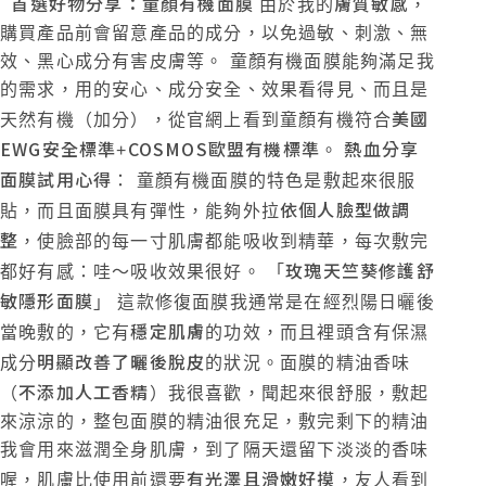
首選好物分享：童顏有機面膜
膚質敏感
由於我的
，
購買產品前會留意產品的成分，以免過敏、刺激、無
效、黑心成分有害皮膚等。 童顏有機面膜能夠滿足我
的需求，用的安心、成分安全、效果看得見、而且是
美國
天然有機（加分），從官網上看到童顏有機符合
EWG安全標準
COSMOS歐盟有機標準
熱血分享
+
。
面膜試用心得
： 童顏有機面膜的特色是敷起來很服
依個人臉型做調
貼，而且面膜具有彈性，能夠外拉
整
，使臉部的每一寸肌膚都能吸收到精華，每次敷完
玫瑰天竺葵修護舒
都好有感：哇～吸收效果很好。
「
敏隱形面膜
」 這款修復面膜我通常是在經烈陽日曬後
穩定肌膚
當晚敷的，它有
的功效，而且裡頭含有保濕
明顯改善了曬後脫皮
成分
的狀況。面膜的精油香味
不添加人工香精
（
）我很喜歡，聞起來很舒服，敷起
來涼涼的，整包面膜的精油很充足，敷完剩下的精油
我會用來滋潤全身肌膚，到了隔天還留下淡淡的香味
有光澤且滑嫩好摸
喔，肌膚比使用前還要
，友人看到