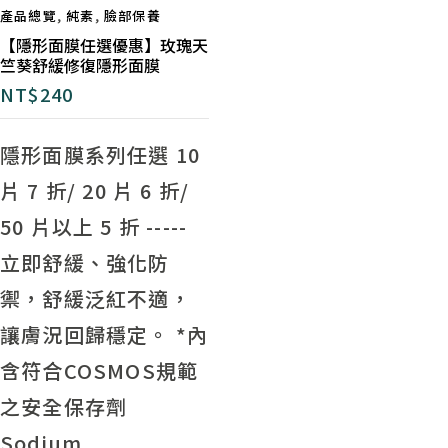
產品總覽
,
純素
,
臉部保養
【隱形面膜任選優惠】玫瑰天
竺葵舒緩修復隱形面膜
NT$
240
隱形面膜系列任選 10
片 7 折/ 20 片 6 折/
50 片以上 5 折
-----
立即舒緩、強化防
禦，舒緩泛紅不適，
讓膚況回歸穩定。 *內
含符合COSMOS規範
之安全保存劑
Sodium