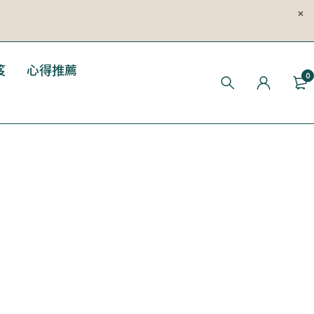
笈
心得推薦
0