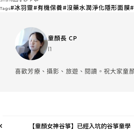
Share
冰羽靈
有機保養
沒藥水潤淨化隱形面膜
Tags
童顏長 CP
l1
喜歡芳療、攝影、旅遊、閱讀。祝大家童
【童顏女神谷箏】已經入坑的谷箏童學