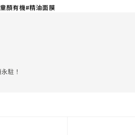
童顏有機
精油面膜
顏永駐！