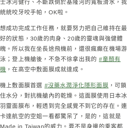
士冰河健行、不斷跌倒於基隆河的寬板滑水，我
統統咬牙咬手帕，OK啦。
想成功完成工作任務，就要努力把自己維持在最
好的狀態，30歲的肉身、20歲的靈魂與強健體
魄。所以我在坐長途飛機前，還很瘋癲在機場游
泳；登上機艙後，不急不徐拿出我的
#
童顏有
機
，在高空中敷面膜成就達成。
機上敷面膜首選
#
沒藥水潤淨化隱形面膜
，可鎖
住水分，對抗機艙內的乾燥。這面膜使用日本冰
羽靈面膜布，輕透到完全感覺不到它的存在。連
卡達航空的空姐一看都驚呆了，是的，這就是
Made in Taiwan的威力。要不是身邊的乘客都