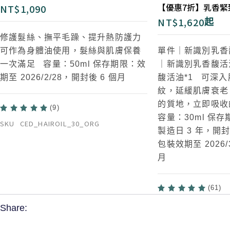
【優惠7折】乳香緊
NT$
1,090
NT$
1,620
起
修護髮絲、撫平毛躁、提升熱防護力
可作為身體油使用，髮絲與肌膚保養
單件｜新識別乳香
一次滿足 容量：50ml 保存期限：效
｜新識別乳香馥活油
期至 2026/2/28，開封後 6 個月
馥活油*1
可深入
紋，延緩肌膚衰老
的質地，立即吸
(9)
容量：30ml 保
SKU
CED_HAIROIL_30_ORG
製造日 3 年，開
包裝效期至 2026/
月
(61)
Share: