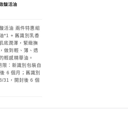
致馥活油
馥活油
兩件特惠組
*1 + 舊識別乳香
肌底潤澤，緊緻撫
，做到輕、薄、透
收的輕感精華油。
存期限：新識別包裝自
封後 6 個月；舊識別
3/31，開封後 6 個