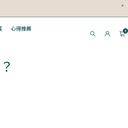
笈
心得推薦
0
嗎？