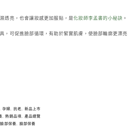
濕透亮，也會讓妝感更加服貼，是
化妝師李孟書的小秘訣
。
具，可促進臉部循環，有助於緊實肌膚，使臉部輪廓更漂亮
,
孕婦
,
抗老
,
新品上市
養
,
熱銷品項
,
產品總覽
,
臉部保養
,
臉部保養