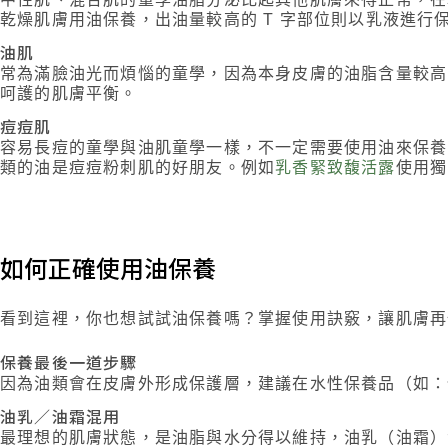
乾燥肌膚用油保養，出油量較高的 T 字部位則以乳液進行
油肌
常為滿臉油光而煩惱的童學，因為本身皮膚的油脂含量較高
呵護的肌膚平衡。
痘痘肌
容易長痘的童學與油肌童學一樣，不一定需要使用油來保養
類的油是痘痘粉刺肌的好朋友。例如
乳香緊致馥活露
使用獨
如何正確使用油保養
看到這裡，你也想試試油保養嗎？掌握使用訣竅，讓肌膚再
保養最後一道步驟
因為油類會在皮膚外形成保護層，建議在水性保養品（如：
油乳／油霜混用
最理想的肌膚狀態，是油脂與水分得以維持，油乳（油霜）