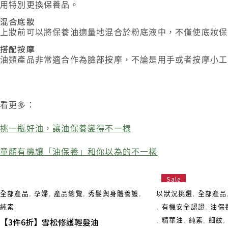
用特別更換保養品。
混合底妝
上妝前可以將保養油適量地混合於粉底液中，不僅使底妝保
搭配按摩
油類產品非常適合作為臉部按摩，不論是用手或者按摩小工
看更多：
挑一瓶好油，讓油保養變得不一樣
童顏有機讓「油保養」和你以為的不一樣
Sale
全部產品
,
孕婦
,
產品總覽
,
秀髮與身體養護
,
以狀況挑選
,
全部產品
純素
,
有機安全認證
,
油保
【3件6折】雪松修護輕髮油
,
精華油
,
純素
,
細紋