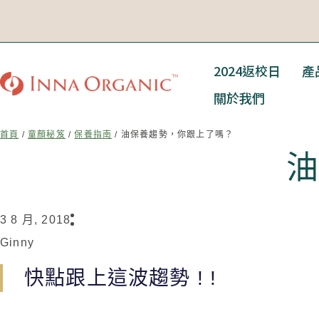
2024返校日
產
關於我們
首頁
/
童顏秘笈
/
保養指南
/ 油保養趨勢，你跟上了嗎？
油
3 8 月, 2018
Ginny
快點跟上這波趨勢 ! !