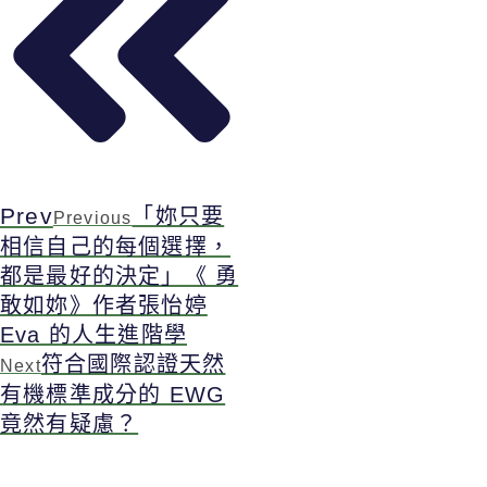
Prev
「妳只要
Previous
相信⾃己的每個選擇，
都是最好的決定」《 勇
敢如妳》作者張怡婷
Eva 的人生進階學
符合國際認證天然
Next
有機標準成分的 EWG
竟然有疑慮？