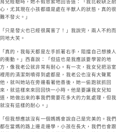
育兒經驗時，她不假思索地回答道：「我比較缺乏耐
心，尤其現在小孩都還是處在半獸人的狀態，真的很
難不發火。」
「只是發火也已經很厲害了！」我說完，兩人不約而
同地大笑。
「真的，我每天都是左手抓著右手，阻擋自己想揍人
的衝動。」西喜說：「但這也是我應該要學習的地
方，像我老公就非常有耐心。有一次，我女兒把浴室
裡用的清潔劑噴得到處都是，我老公也沒有大聲罵
他，就叫她站在旁邊看著他善後，她一偷跑就抓回
來，就這樣來來回回快一小時。他是要讓我女兒知
道，她做出來的事我們需要花多大的力氣處理，但我
就沒有這樣的耐心。」
「但我想應該沒有一個媽媽會說自己是完美的。我們
都在當媽的路上邊走邊學，小孩在長大，我們也會跟