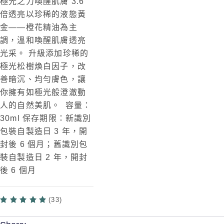
極光之力喚醒肌膚 3.6
倍透亮 ​
以珍稀的液態黃
金——橙花精油為主
調
，溫和
喚醒肌膚透亮
光采。 升級添加珍稀的
極光松樹煥白因子，改
善暗沉、均勻膚色，讓
你擁有如極光般澄澈動
人的自然美肌。​ 容量：
30ml 保存期限：新識別
包裝自製造日 3 年，開
封後 6 個月；舊識別包
裝自製造日 2 年，開封
後 6 個月
(33)