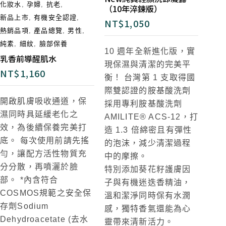
化妝水
,
孕婦
,
抗老
,
（10年淬鍊版）
新品上市
,
有機安全認證
,
NT$
1,050
熱銷品項
,
產品總覽
,
男性
,
純素
,
細紋
,
臉部保養
10
週
年
全新進化版
，
實
乳香前導醒肌水
現保濕與清潔的完美平
NT$
1,160
衡！
台灣第 1 支取得國
際雙認證的胺基酸洗劑
開啟肌膚吸收通道，保
採用專利胺基酸洗劑
濕同時具延緩老化之
AMILITE® ACS-12，打
效，為後續保養完美打
造 1.3 倍綿
密且有彈性
底。 每次使用前請先搖
的泡沫，減少清潔過程
勻，讓配方活性物質充
中的摩擦。
分分散，再噴灑於臉
特別添加葵花籽
護膚因
部。 *內含符合
子
與有機迷迭香精油
，
COSMOS規範之安全保
溫
和潔淨同時保有水潤
存劑Sodium
感，
獨特香氣還能為心
Dehydroacetate (去水
靈帶
來清新活力
。