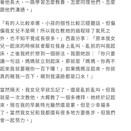
著他長大，一路學習怎麼教養、怎麼同理他們、怎麼
跟他們溝通。」
「有的人比較幸運，小孩的個性比較沉穩聽話，但偏
偏我女兒不是啊！所以我在教她的過程除了氣死之
外，也不知不覺成長很多。」西喜分享：「原本我女
兒一起床的時候就會壓在我身上亂叫、亂抓的叫我起
床，之後我終於想到一個辦法，我跟她說：『你只要
講一句話，媽媽就立刻起床，那就是「媽媽，你再不
起來我就要親你一百下囉！」如果媽媽沒起來，你就
真的親我一百下，親到我滿臉都是口水！』
當然隔天，我女兒早就忘記了，還是亂抓亂叫。但我
就是一次次教他，大概教了一個多禮拜，她終於記起
來，現在我的早晨時光雖然還是累，但至少幸福多
了。當然我女兒和我都還有很多地方要進步，但我們
會一起努力。」