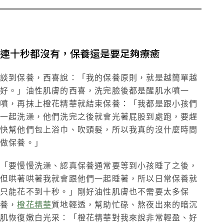
連十秒都沒有，保養還是要足夠療癒
談到保養，西喜說：「我的保養原則，就是越簡單越
好。」油性肌膚的西喜，洗完臉後都是醒肌水噴一
噴，再抹上橙花精華就結束保養：「我都是跟小孩們
一起洗澡，他們洗完之後就會光著屁股到處跑，要趕
快幫他們包上浴巾、吹頭髮，所以我真的沒什麼時間
做保養。」
「要慢慢洗澡、認真保養通常要等到小孩睡了之後，
但哄著哄著我就會跟他們一起睡著，所以日常保養就
只能花不到十秒。」剛好油性肌膚也不需要太多保
養，
橙花精華
質地輕透，幫助忙碌、熬夜出來的暗沉
肌恢復嫩白光采：「橙花精華對我來說非常輕盈、好