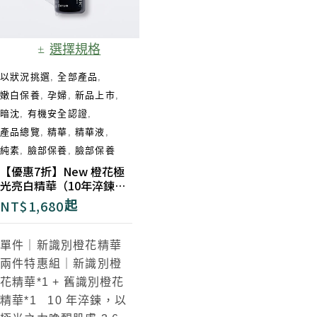
選擇規格
以狀況挑選
,
全部產品
,
嫩白保養
,
孕婦
,
新品上市
,
暗沈
,
有機安全認證
,
產品總覽
,
精華
,
精華液
,
純素
,
臉部保養
,
臉部保養
【優惠7折】New 橙花極
光亮白精華（10年淬鍊
版）​
NT$
1,680
起
單件｜新識別橙花精華
兩件特惠組｜新識別橙
花精華*1 + 舊識別橙花
精華*1
10 年淬鍊，以