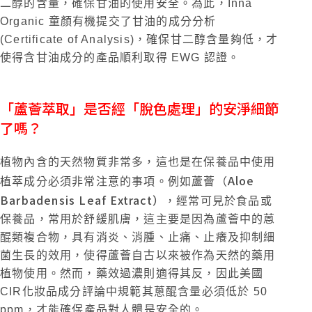
二醇的含量，確保甘油的使用安全。為此，Inna
Organic 童顏有機提交了甘油的成分分析
(Certificate of Analysis)，確保甘二醇含量夠低，才
使得含甘油成分的產品順利取得 EWG 認證。
「蘆薈萃取」是否經「脫色處理」的安淨細節
了嗎？
植物內含的天然物質非常多，這也是在保養品中使用
Aloe
植萃成分必須非常注意的事項。例如蘆薈（
Barbadensis
Leaf Extract
）
，經常可見於食品或
保養品，常用於舒緩肌膚，這主要是因為蘆薈中的蒽
醌類複合物，具有消炎、消腫、止痛、止癢及抑制細
菌生長的效用，使得蘆薈自古以來被作為天然的藥用
植物使用。然而，藥效過濃則適得其反，因此美國
CIR化妝品成分評論中規範其蔥醌含量必須低於 50
ppm，才能確保產品對人體是安全的。