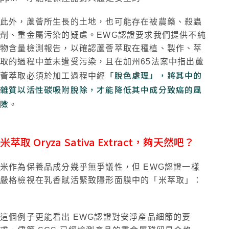
此外，蘆薈所生長的土地，也可能存在被農藥、殺蟲
劑、重金屬污染的疑慮。EWG認證要求我們提供不純
物含量檢測報告，以確認蘆薈萃取在種植、製作、萃
取的過程中並未遭受污染，且在加州65法案中指出蘆
「脫色處理」，將其中的
薈萃取必須於加工過程中經
雜質以活性碳吸附脫除，才能降低其中成分致癌的風
險
。
米萃取 Oryza Sativa Extract，夠天然吧？
米作為保養品成分幾乎無爭議性，但 EWG認證一樣
嚴格檢視在乳香賦活緊致隱形面膜中的「米萃取」：
這個例子更能看出 EWG認證對安淨產品細節的要