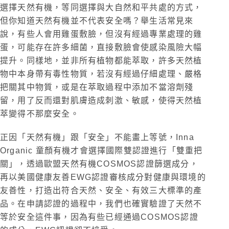
選擇天然有機，等同選擇與大自然和平共處的方式，
但你知道天然有機並不代表安全嗎？舉生活常見來
說，有些人會用雞蛋敷臉，但沒有經過專業處理的雞
蛋，可能存在許多細菌，直接敷臉會使感染風險大幅
提升。同樣地，並非所有植物都能萃取，許多天然植
物中本身帶有毒性物質，若沒有經過仔細處理、嚴格
把關其中物質，或是在萃取過程中添加不當溶劑殘
留，用了反而還對肌膚造成刺激、敏感，使得天然植
萃變得不那麼安全。
正因「天然有機」跟「安全」不能畫上等號，Inna
Organic 童顏有機才會選擇國際雙認證進行「雙重把
關」，透過歐盟天然有機COSMOS認證篩選成分，
再以美國健康友善EWG認證審核成分對健康與環境的
友善性，打造出符合天然、安全、有效三大標準的產
品。在申請認證的過程中，我們也確實驗證了天然不
等於安全這件事，因為有些已經通過COSMOS認證