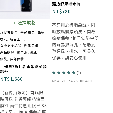
頭皮紓壓櫸木梳
NT$
780
選擇規格
不只用於梳順髮絲，同
時放鬆緊繃頭皮，開啟
以狀況挑選
,
全部產品
,
孕婦
,
療癒保養
*梳子氣墊中間
抗老
,
新品上市
,
的洞為排氣孔
，幫助氣
有機安全認證
,
熱銷品項
,
墊通風、排水，可長久
產品總覽
,
精華液
,
純素
,
保存，請安心使用
細紋
,
臉部保養
【優惠7折】乳香緊緻童顏
精華
(1)
NT$
1,680
SKU
ZELKOVA_BRUSH
【新會員限定】首購限
時再送 乳香緊緻精油面
膜*1
兩件特惠組限量 88
折，早 C 晚 A 保養推薦