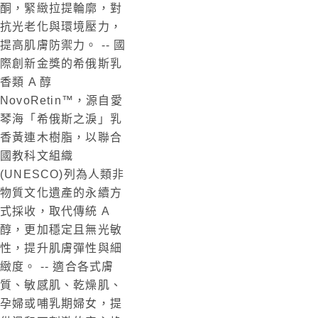
酮，緊緻拉提輪廓，對
抗光老化與環境壓力，
提高肌膚防禦力。
--
國
際創新金獎的希俄斯乳
香類 A 醇
NovoRetin™
，源自愛
琴海「希俄斯之淚」乳
香黃連木樹脂，以聯合
國教科文組織
(UNESCO)列為人類非
物質文化遺產的永續方
式採收，取代傳統 A
醇，更加穩定且無光敏
性，提升肌膚彈性與細
緻度。
--
適合各式膚
質、敏感肌、乾燥肌、
孕婦或哺乳期婦女，提