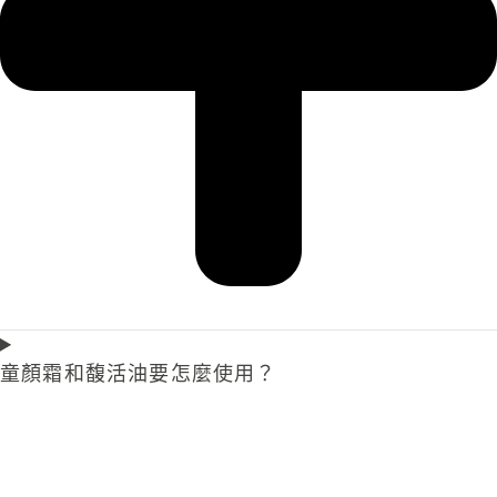
童顏霜和馥活油要怎麼使用？​