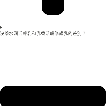
沒藥水潤活膚乳和乳香活膚修護乳的差別？​