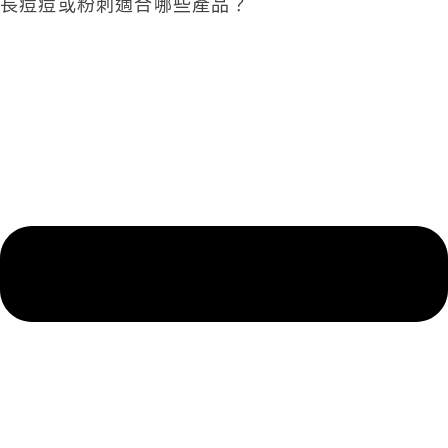
長痘痘或粉刺適合哪些產品？​