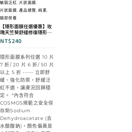
敏弱泛紅
,
片狀面膜
,
片狀面膜
,
產品總覽
,
純素
,
臉部保養
【隱形面膜任選優惠】玫
瑰天竺葵舒緩修復隱形面
膜
NT$
240
隱形面膜系列任選 10 片
7 折/ 20 片 6 折/ 50 片
以上 5 折
-----
立即舒
緩、強化防禦，舒緩泛
紅不適，讓膚況回歸穩
定。 *內含符合
COSMOS規範之安全保
存劑Sodium
Dehydroacetate (去
水醋酸鈉)，顏色偏黃是