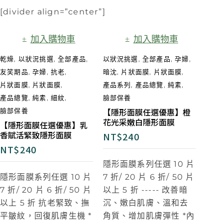
[divider align=”center”]
加入購物車
加入購物車
乾燥
,
以狀況挑選
,
全部產品
,
以狀況挑選
,
全部產品
,
孕婦
,
友笑期品
,
孕婦
,
抗老
,
暗沈
,
片狀面膜
,
片狀面膜
,
片狀面膜
,
片狀面膜
,
產品系列
,
產品總覽
,
純素
,
產品總覽
,
純素
,
細紋
,
臉部保養
【隱形面膜任選優惠】橙
臉部保養
花光采嫩白隱形面膜
【隱形面膜任選優惠】乳
香賦活緊致隱形面膜
NT$
240
NT$
240
隱形面膜系列任選 10 片
隱形面膜系列任選 10 片
7 折/ 20 片 6 折/ 50 片
7 折/ 20 片 6 折/ 50 片
以上 5 折
-----
改善暗
以上 5 折
抗老緊致、撫
沉、嫩白肌膚、溫和去
平皺紋，回復肌膚生機 *
角質、增加肌膚彈性 *內