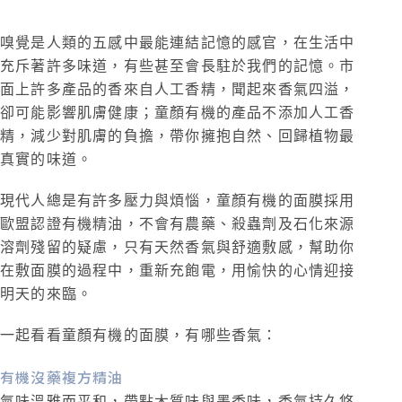
嗅覺是人類的五感中最能連結記憶的感官，在生活中
充斥著許多味道，有些甚至會長駐於我們的記憶。市
面上許多產品的香來自人工香精，聞起來香氣四溢，
卻可能影響肌膚健康；童顏有機的產品不添加人工香
精，減少對肌膚的負擔，帶你擁抱自然、回歸植物最
真實的味道。
現代人總是有許多壓力與煩惱，童顏有機的面膜採用
歐盟認證有機精油，不會有農藥、殺蟲劑及石化來源
溶劑殘留的疑慮，只有天然香氣與舒適敷感，幫助你
在敷面膜的過程中，重新充飽電，用愉快的心情迎接
明天的來臨。
一起看看童顏有機的面膜，有哪些香氣：
有機沒藥複方精油
氣味溫雅而平和，帶點木質味與墨香味，香氣持久悠